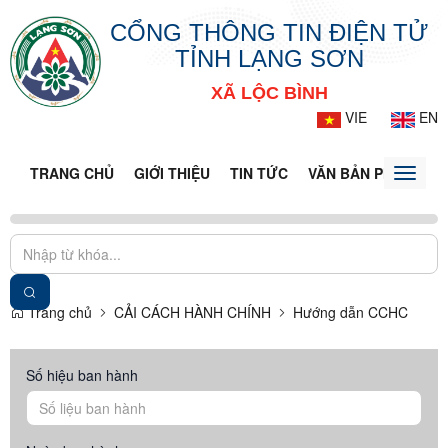
CỔNG THÔNG TIN ĐIỆN TỬ
TỈNH LẠNG SƠN
XÃ LỘC BÌNH
VIE
EN
TRANG CHỦ
GIỚI THIỆU
TIN TỨC
VĂN BẢN PHÁP LUẬ
Toggle
naviga
Trang chủ
CẢI CÁCH HÀNH CHÍNH
Hướng dẫn CCHC
Số hiệu ban hành