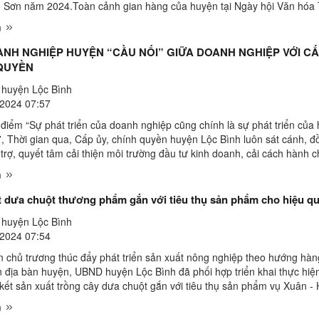
 Sơn năm 2024.Toàn cảnh gian hàng của huyện tại Ngày hội Văn hóa
 SơnTheo đó, huyện Lộc Bình tham gia 01 gian ...
m
ANH NGHIỆP HUYỆN “CẦU NỐI” GIỮA DOANH NGHIỆP VỚI CẤ
QUYỀN
huyện Lộc Bình
2024 07:57
 điểm “Sự phát triển của doanh nghiệp cũng chính là sự phát triển của
”, Thời gian qua, Cấp ủy, chính quyền huyện Lộc Bình luôn sát cánh, đ
trợ, quyết tâm cải thiện môi trường đầu tư kinh doanh, cải cách hành c
 năng lực cạnh tranh, ban hành nhiều cơ ...
m
t dưa chuột thương phẩm gắn với tiêu thụ sản phẩm cho hiệu q
huyện Lộc Bình
2024 07:54
n chủ trương thúc đẩy phát triển sản xuất nông nghiệp theo hướng hàn
ên địa bàn huyện, UBND huyện Lộc Bình đã phối hợp triển khai thực hi
n kết sản xuất trồng cây dưa chuột gắn với tiêu thụ sản phẩm vụ Xuân 
các xã trên địa bàn huyện. Đến nay ...
m