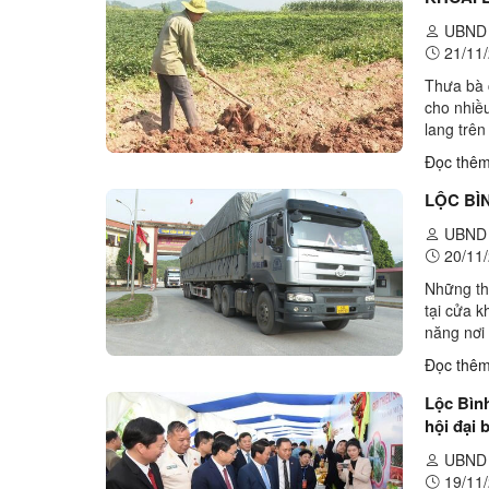
UBND 
21/11/
Thưa bà 
cho nhiề
lang trê
phần tăn
Đọc thê
LỘC BÌ
UBND 
20/11/
Những th
tại cửa 
năng nơi
quan hàng
Đọc thê
Lộc Bình 
hội đại 
UBND 
19/11/