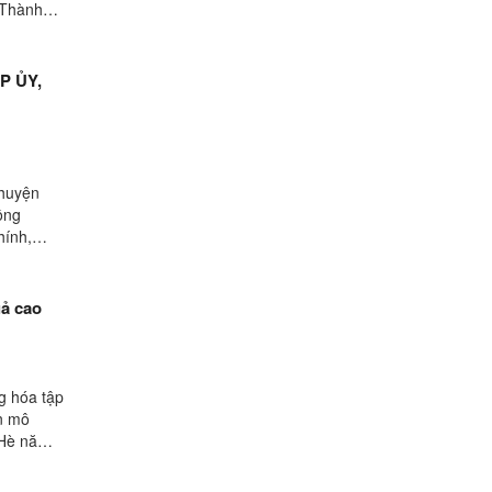
 Thành
P ỦY,
 huyện
ồng
hính,
uả cao
g hóa tập
ện mô
- Hè năm