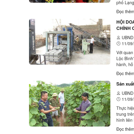
phố Lạng
phố Lạng
Đọc thê
HỘI DO
CHÍNH 
UBND 
11/09/
Với quan
Lộc Bình
hành, hỗ 
nâng cao
Đọc thê
Sản xuấ
UBND 
11/09/
Thực hiệ
trung tr
hình liê
2024 tại 
Đọc thê