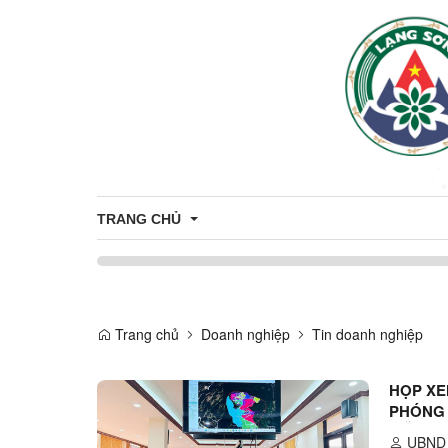
TRANG CHỦ
Thông tin tuyên truyền
Tuyên truyền nông thôn mới
Trang chủ
Doanh nghiệp
Tin doanh nghiệp
CÔNG DÂN
Tuyên truyền về sản phẩm OCOP
HỌP XE
Nhân sự
THÔNG TIN TUYỂN DỤNG
PHÓNG 
Thông báo
ỨNG DỤNG CÔNG NGHỆ THÔNG T
MẪU S
UBND 