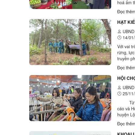
hoá ẩm t
trưng bà
Đọc thê
HẠT KI
UBND 
14/01/
Với vai t
rừng, lự
truyền p
công tác 
Đọc thê
HỘI CH
UBND 
25/11/
Từ 21/1
cáo và H
huyện Lộ
thương nh
Đọc thê