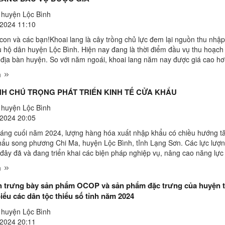
huyện Lộc Bình
2024 11:10
con và các bạn!Khoai lang là cây trồng chủ lực đem lại nguồn thu nhập
u hộ dân huyện Lộc Bình. Hiện nay đang là thời điểm đầu vụ thu hoạch
n địa bàn huyện. So với năm ngoái, khoai lang năm nay được giá cao h
g thêm nguồn thu nhập cho bà con.Mô ...
m
NH CHÚ TRỌNG PHÁT TRIỂN KINH TẾ CỬA KHẨU
huyện Lộc Bình
2024 20:05
áng cuối năm 2024, lượng hàng hóa xuất nhập khẩu có chiều hướng t
khẩu song phương Chi Ma, huyện Lộc Bình, tỉnh Lạng Sơn. Các lực lượ
 đây đã và đang triển khai các biện pháp nghiệp vụ, nâng cao năng lực
 hóa, tạo điều kiện tối đa cho doanh ...
m
trưng bày sản phẩm OCOP và sản phẩm đặc trưng của huyện tại Đại
biểu các dân tộc thiểu số tỉnh năm 2024
huyện Lộc Bình
2024 20:11