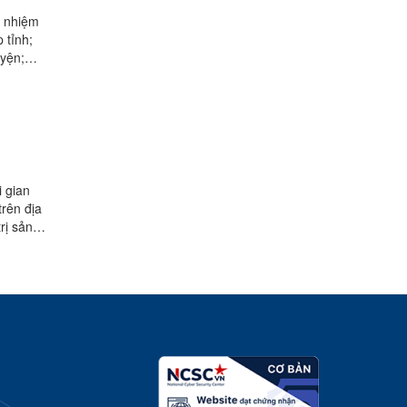
, nhiệm
 tỉnh;
yện;
i gian
trên địa
rị sản