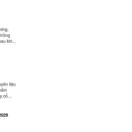
ương,
 trồng
au khi
uyên liệu
 năm
y cổ
2029