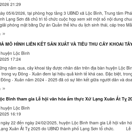
2026 21:29
ày 05/6/2026, tại phòng họp tầng 3 UBND xã Lộc Bình, Trung tâm Phát
tỉnh Lạng Sơn đã chủ trì tổ chức cuộc họp xem xét một số nội dung chu
 giải phóng mặt bằng Dự án Quần thể khu du lịch sinh thái, cáp treo M
 dự chủ trì cuộc họp có đồng chí Đỗ Đức ...
m
HIỆU QUẢ MÔ HÌNH LIÊN KẾT SẢN XUẤT VÀ TIÊU THU CÂY KHOAI T
huyện Lộc Bình
2025 17:24
ăm qua, cây khoai tây được nhân dân trên địa bàn huyện Lộc Bì
 trong vụ Đông - Xuân đem lại hiệu quả kinh tế khá cao. Đặc biệt, tron
y Đông - Xuân năm 2024 - 2025 đã có sự liên kết giữa người dân và do
ừ khâu sản xuất đến bao tiêu sản phẩm. Qua ...
m
ộc Bình tham gia Lễ hội văn hóa ẩm thực Xứ Lạng Xuân Ất Tỵ 2
huyện Lộc Bình
2025 16:19
 22 đến ngày 24/02/2025, huyện Lộc Bình tham gia Lễ hội văn h
 Lạng Xuân Ất Tỵ 2025 do UBND thành phố Lạng Sơn tổ chức. Lễ 