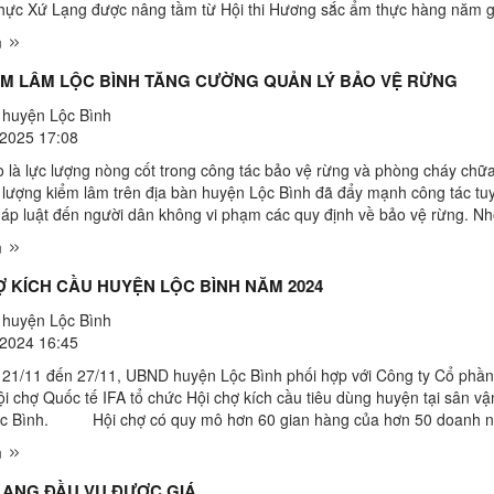
hực Xứ Lạng được nâng tầm từ Hội thi Hương sắc ẩm thực hàng năm g
y sản phẩm OCOP, sản phẩm đặc trưng địa ...
m
ỂM LÂM LỘC BÌNH TĂNG CƯỜNG QUẢN LÝ BẢO VỆ RỪNG
huyện Lộc Bình
2025 17:08
rò là lực lượng nòng cốt trong công tác bảo vệ rừng và phòng cháy chữ
c lượng kiểm lâm trên địa bàn huyện Lộc Bình đã đẩy mạnh công tác tu
háp luật đến người dân không vi phạm các quy định về bảo vệ rừng. Nh
quản lý, bảo vệ rừng và phòng cháy chữa ...
m
Ợ KÍCH CẦU HUYỆN LỘC BÌNH NĂM 2024
huyện Lộc Bình
2024 16:45
1 đến 27/11, UBND huyện Lộc Bình phối hợp với Công ty Cổ phầ
ội chợ Quốc tế IFA tổ chức Hội chợ kích cầu tiêu dùng huyện tại sân v
c Bình. Hội chợ có quy mô hơn 60 gian hàng của hơn 50 doanh n
ân trong và ngoài tỉnh. Các sản ...
m
KHOAI LANG ĐẦU VỤ ĐƯỢC GIÁ