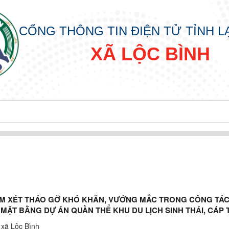
CỔNG THÔNG TIN ĐIỆN TỬ TỈNH 
XÃ LỘC BÌNH
M XÉT THÁO GỠ KHÓ KHĂN, VƯỚNG MẮC TRONG CÔNG TÁC 
MẶT BẰNG DỰ ÁN QUẦN THỂ KHU DU LỊCH SINH THÁI, CÁP
IN
ƠN
xã Lộc Bình