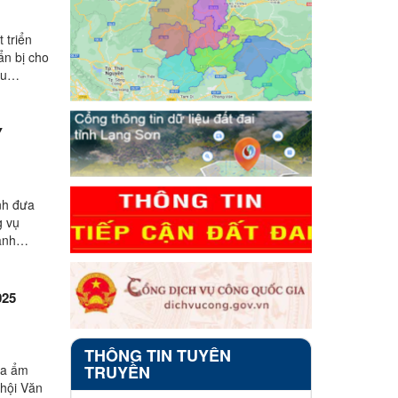
 triển
ẩn bị cho
ẫu
ÂY
nh đưa
g vụ
anh
025
THÔNG TIN TUYÊN
óa ẩm
TRUYỀN
hội Văn