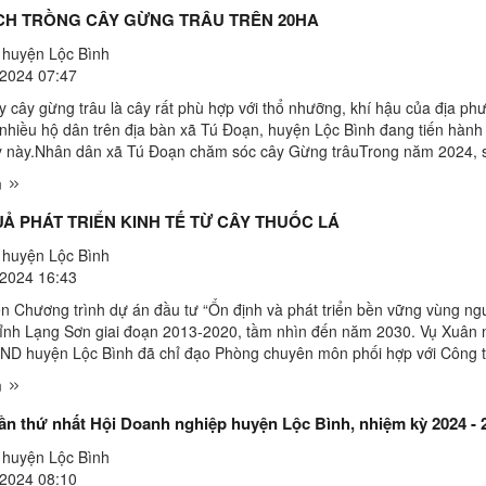
ÍCH TRỒNG CÂY GỪNG TRÂU TRÊN 20HA
huyện Lộc Bình
2024 07:47
y cây gừng trâu là cây rất phù hợp với thổ nhưỡng, khí hậu của địa ph
 nhiều hộ dân trên địa bàn xã Tú Đoạn, huyện Lộc Bình đang tiến hành
y này.Nhân dân xã Tú Đoạn chăm sóc cây Gừng trâuTrong năm 2024, s
 kiểm tra, đánh giá tình hình thực tế trên ...
m
UẢ PHÁT TRIỂN KINH TẾ TỪ CÂY THUỐC LÁ
huyện Lộc Bình
2024 16:43
n Chương trình dự án đầu tư “Ổn định và phát triển bền vững vùng ng
 tỉnh Lạng Sơn giai đoạn 2013-2020, tầm nhìn đến năm 2030. Vụ Xuân
ND huyện Lộc Bình đã chỉ đạo Phòng chuyên môn phối hợp với Công t
c lá Ngân Sơn Lạng Sơn triển khai “Dự án liên ...
m
lần thứ nhất Hội Doanh nghiệp huyện Lộc Bình, nhiệm kỳ 2024 - 
huyện Lộc Bình
2024 08:10