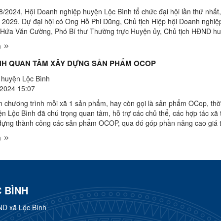
8/2024, Hội Doanh nghiệp huyện Lộc Bình tổ chức đại hội lần thứ nhất
- 2029. Dự đại hội có Ông Hồ Phi Dũng, Chủ tịch Hiệp hội Doanh nghiệp
 Hứa Văn Cường, Phó Bí thư Thường trực Huyện ủy, Chủ tịch HĐND hu
 Trịnh Tuấn Đông, Phó Bí thư Huyện ủy, Chủ ...
m
NH QUAN TÂM XÂY DỰNG SẢN PHẨM OCOP
huyện Lộc Bình
2024 15:07
n chương trình mỗi xã 1 sản phẩm, hay còn gọi là sản phẩm OCop, thờ
n Lộc Bình đã chú trọng quan tâm, hỗ trợ các chủ thể, các hợp tác xã 
dựng thành công các sản phẩm OCOP, qua đó góp phần nâng cao giá t
g cao hiệu quả sản xuất, chất lượng của ...
m
 BÌNH
ND xã Lộc Bình