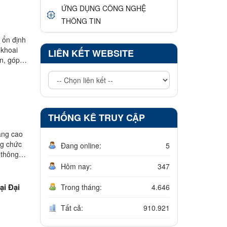
ỨNG DỤNG CÔNG NGHỆ
THÔNG TIN
 ổn định
 khoai
LIÊN KẾT WEBSITE
ơn, góp
THỐNG KÊ TRUY CẬP
ăng cao
ng chức
Đang online:
5
 thông
Hôm nay:
347
Trong tháng:
4.646
Tất cả:
910.921