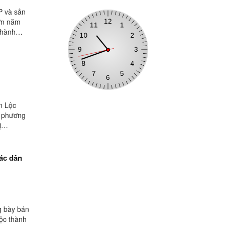
P và sản
Sơn năm
 hành
ện Lộc
a phương
ị
các dân
g bày bán
ộc thành