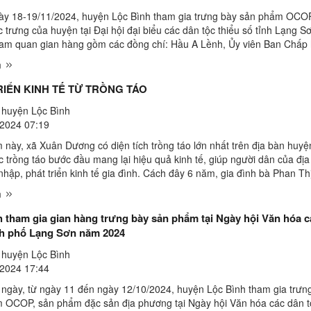
ày 18-19/11/2024, huyện Lộc Bình tham gia trưng bày sản phẩm OCO
 trưng của huyện tại Đại hội đại biểu các dân tộc thiểu số tỉnh Lạng 
am quan gian hàng gồm các đồng chí: Hầu A Lềnh, Ủy viên Ban Chấp
ng Đảng, Bộ Trưởng, Chủ nhiệm Ủy ban Dân tộc; ...
m
RIỂN KINH TẾ TỪ TRỒNG TÁO
huyện Lộc Bình
2024 07:19
 này, xã Xuân Dương có diện tích trồng táo lớn nhất trên địa bàn huy
c trồng táo bước đầu mang lại hiệu quả kinh tế, giúp người dân của đị
nhập, phát triển kinh tế gia đình. Cách đây 6 năm, gia đình bà Phan Th
hôn Tài Nhì là một trong những người ...
m
h tham gia gian hàng trưng bày sản phẩm tại Ngày hội Văn hóa 
nh phố Lạng Sơn năm 2024
huyện Lộc Bình
2024 17:44
 ngày, từ ngày 11 đến ngày 12/10/2024, huyện Lộc Bình tham gia trưn
 OCOP, sản phẩm đặc sản địa phương tại Ngày hội Văn hóa các dân t