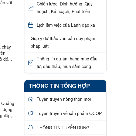
ắn với
Chiến lược, Định hướng, Quy
hoạch, Kế hoạch, Phát triển
Lịch làm việc của Lãnh đạo xã
Góp ý dự thảo văn bản quy phạm
pháp luật
a cháy
yên
Thông tin dự án, hạng mục đầu
ờ đó,
tư, đấu thầu, mua sắm công
THÔNG TIN TỔNG HỢP
Tuyên truyền nông thôn mới
n Quảng
ận động
Tuyên truyền về sản phẩm OCOP
ghiệp,
THÔNG TIN TUYỂN DỤNG