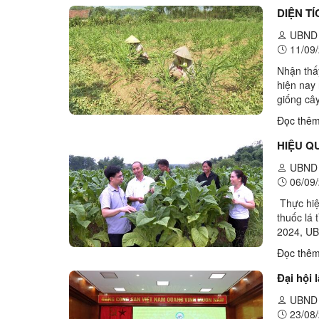
DIỆN T
UBND 
11/09/
Nhận thấ
hiện nay
giống câ
tìm hiểu,
Đọc thê
HIỆU Q
UBND 
06/09/
Thực hiệ
thuốc lá
2024, UB
phần thuố
Đọc thê
Đại hội 
UBND 
23/08/