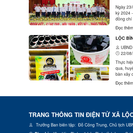
Ngày 23/
kỳ 2024 
đồng chí
đồng chí
Đọc thê
LỘC BÌ
UBND 
22/08/
Thực hiệ
qua, huyệ
bàn xây 
phẩm, nân
Đọc thê
TRANG THÔNG TIN ĐIỆN TỬ XÃ LỘC
Trưởng Ban biên tập:
Đỗ Công Trung, Chủ tịch UB