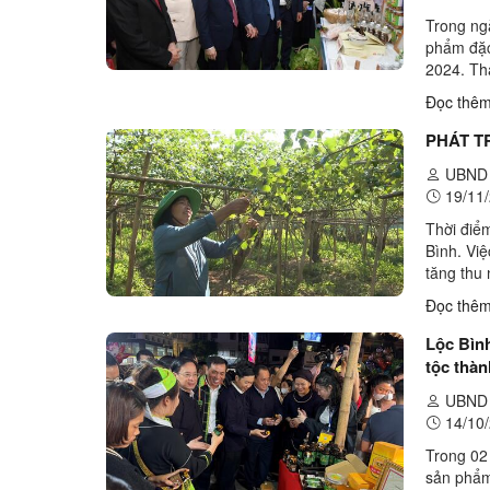
Trong ng
phẩm đặc
2024. Th
Trung ươ
Đọc thê
PHÁT T
UBND 
19/11/
Thời điểm
Bình. Việ
tăng thu 
Phương, t
Đọc thê
Lộc Bìn
tộc thà
UBND 
14/10/
Trong 02
sản phẩm