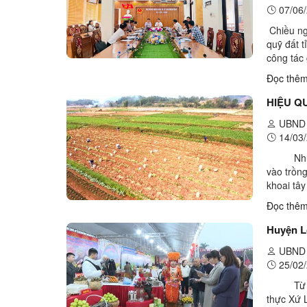
07/06/
Hỏi đáp
Chiều ng
quỹ đất 
công tác
Sơn.Tham
Đọc thê
UBND 
14/03/
Những n
vào trồng
khoai tâ
nghiệp t
Đọc thê
Huyện L
UBND 
25/02/
Từ ngày
thực Xứ