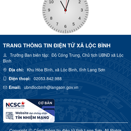
TRANG THÔNG TIN ĐIỆN TỬ XÃ LỘC BÌNH
Trưởng Ban biên tập:
Đỗ Công Trung, Chủ tịch UBND xã Lộc
Bình
Địa chỉ:
Khu Hòa Bình, xã Lộc Bình, tỉnh Lạng Sơn
Điện thoại:
02053.842.988
Email:
ubndlocbinh@langson.gov.vn
Copyright Ⓒ Cổng thông tin điện tử tỉnh Lạng Sơn. All Rights