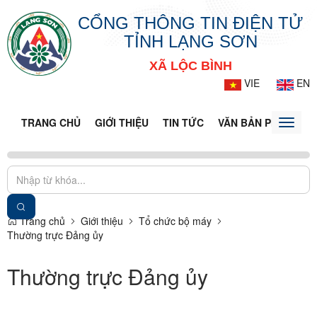
CỔNG THÔNG TIN ĐIỆN TỬ
TỈNH LẠNG SƠN
XÃ LỘC BÌNH
VIE
EN
TRANG CHỦ
GIỚI THIỆU
TIN TỨC
VĂN BẢN PHÁP LUẬ
Toggle
naviga
Trang chủ
Giới thiệu
Tổ chức bộ máy
Thường trực Đảng ủy
Thường trực Đảng ủy