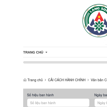
TRANG CHỦ
Thông tin tuyên truyền
Tuyên truyền nông thôn mới
Trang chủ
CẢI CÁCH HÀNH CHÍNH
Văn bản 
CÔNG DÂN
Tuyên truyền về sản phẩm OCOP
Nhân sự
THÔNG TIN TUYỂN DỤNG
Số hiệu ban hành
Ngày ba
Thông báo
ỨNG DỤNG CÔNG NGHỆ THÔNG T