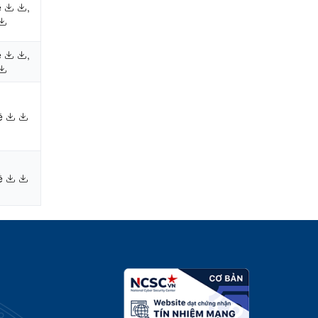
ề
,
ề
,
ề
ề