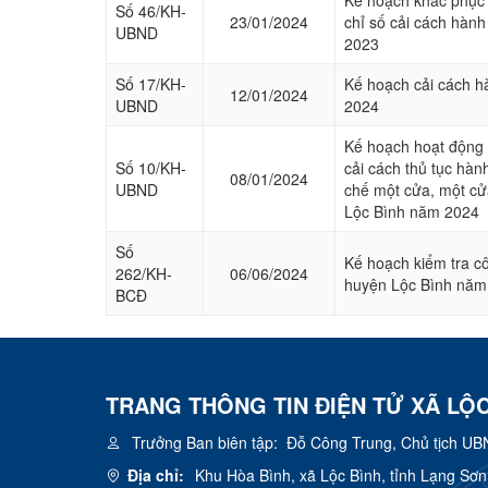
Số 46/KH-
23/01/2024
chỉ số cải cách hàn
UBND
2023
Số 17/KH-
Kế hoạch cải cách h
12/01/2024
UBND
2024
Kế hoạch hoạt động 
Số 10/KH-
cải cách thủ tục hành
08/01/2024
UBND
chế một cửa, một cửa
Lộc Bình năm 2024
Số
Kế hoạch kiểm tra c
262/KH-
06/06/2024
huyện Lộc Bình năm
BCĐ
TRANG THÔNG TIN ĐIỆN TỬ XÃ LỘC
Trưởng Ban biên tập:
Đỗ Công Trung, Chủ tịch UB
Địa chỉ:
Khu Hòa Bình, xã Lộc Bình, tỉnh Lạng Sơn