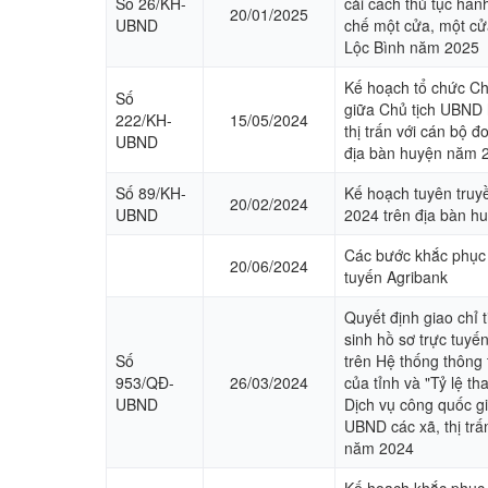
Số 26/KH-
cải cách thủ tục hành
20/01/2025
UBND
chế một cửa, một cửa
Lộc Bình năm 2025
Kế hoạch tổ chức Chư
Số
giữa Chủ tịch UBND 
222/KH-
15/05/2024
thị trấn với cán bộ đ
UBND
địa bàn huyện năm 
Số 89/KH-
Kế hoạch tuyên truy
20/02/2024
UBND
2024 trên địa bàn h
Các bước khắc phục k
20/06/2024
tuyến Agribank
Quyết định giao chỉ t
sinh hồ sơ trực tuyến
Số
trên Hệ thống thông t
953/QĐ-
26/03/2024
của tỉnh và "Tỷ lệ t
UBND
Dịch vụ công quốc g
UBND các xã, thị trấ
năm 2024
Kế hoạch khắc phục c