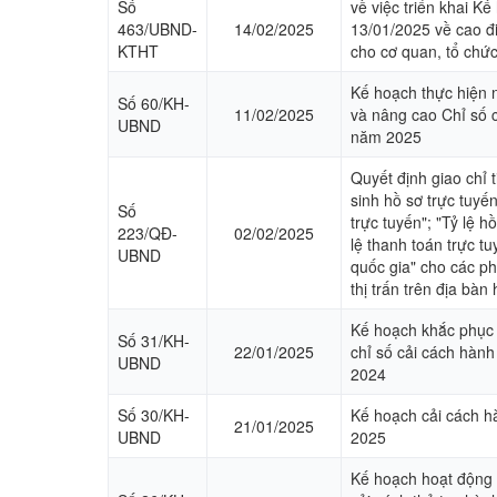
Số
về việc triển khai 
463/UBND-
14/02/2025
13/01/2025 về cao đi
KTHT
cho cơ quan, tổ chức
Kế hoạch thực hiện 
Số 60/KH-
11/02/2025
và nâng cao Chỉ số 
UBND
năm 2025
Quyết định giao chỉ t
sinh hồ sơ trực tuyến
Số
trực tuyến"; "Tỷ lệ h
223/QĐ-
02/02/2025
lệ thanh toán trực t
UBND
quốc gia" cho các 
thị trấn trên địa bà
Kế hoạch khắc phục c
Số 31/KH-
22/01/2025
chỉ số cải cách hàn
UBND
2024
Số 30/KH-
Kế hoạch cải cách h
21/01/2025
UBND
2025
Kế hoạch hoạt động 