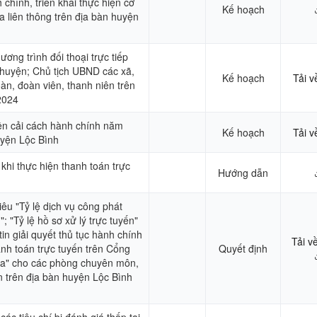
 chính, triển khai thực hiện cơ
Kế hoạch
 liên thông trên địa bàn huyện
ơng trình đối thoại trực tiếp
huyện; Chủ tịch UBND các xã,
Kế hoạch
Tải v
oàn, đoàn viên, thanh niên trên
2024
ền cải cách hành chính năm
Kế hoạch
Tải v
uyện Lộc Bình
hi thực hiện thanh toán trực
Hướng dẫn
iêu "Tỷ lệ dịch vụ công phát
"; "Tỷ lệ hồ sơ xử lý trực tuyến"
in giải quyết thủ tục hành chính
Tải v
hanh toán trực tuyến trên Cổng
Quyết định
ia" cho các phòng chuyên môn,
n trên địa bàn huyện Lộc Bình
ác tiêu chí bị đánh giá thấp tại