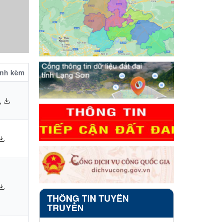
ính kèm
,
THÔNG TIN TUYÊN
TRUYỀN