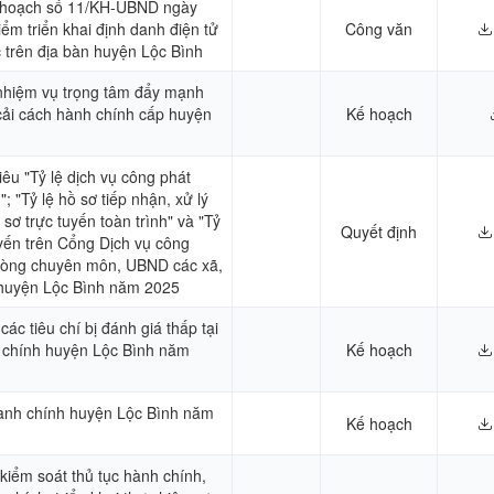
Kế hoạch số 11/KH-UBND ngày
ểm triển khai định danh điện tử
Công văn
 trên địa bàn huyện Lộc Bình
nhiệm vụ trọng tâm đẩy mạnh
cải cách hành chính cấp huyện
Kế hoạch
iêu "Tỷ lệ dịch vụ công phát
"; "Tỷ lệ hồ sơ tiếp nhận, xử lý
ồ sơ trực tuyến toàn trình" và "Tỷ
Quyết định
uyến trên Cổng Dịch vụ công
phòng chuyên môn, UBND các xã,
n huyện Lộc Bình năm 2025
ác tiêu chí bị đánh giá thấp tại
h chính huyện Lộc Bình năm
Kế hoạch
ành chính huyện Lộc Bình năm
Kế hoạch
kiểm soát thủ tục hành chính,