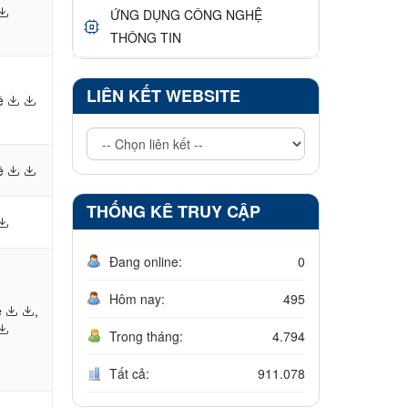
ỨNG DỤNG CÔNG NGHỆ
THÔNG TIN
LIÊN KẾT WEBSITE
ề
ề
THỐNG KÊ TRUY CẬP
Đang online:
0
Hôm nay:
495
ề
,
Trong tháng:
4.794
Tất cả:
911.078