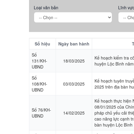
Hỏi đáp
Loại văn bản
Lĩnh vự
Số hiệu
Ngày ban hành
Số
Kế hoạch kiểm tra c
131/KH-
18/03/2025
huyện Lộc Bình năm
UBND
Số
Kế hoạch tuyên truy
108/KH-
03/03/2025
2025 trên địa bàn h
UBND
Kế hoạch thực hiện 
08/01/2025 của Chín
Số 76/KH-
14/02/2025
pháp chủ yếu cải thi
UBND
cao năng lực cạnh t
bàn huyện Lộc Bình