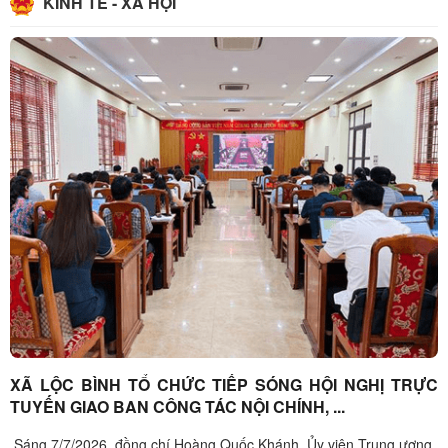
KINH TẾ - XÃ HỘI
XÃ LỘC BÌNH TỔ CHỨC TIẾP SÓNG HỘI NGHỊ TRỰC
TUYẾN GIAO BAN CÔNG TÁC NỘI CHÍNH, ...
Sáng 7/7/2026, đồng chí Hoàng Quốc Khánh, Ủy viên Trung ương