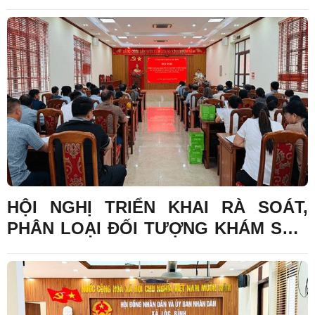
THÔN PHIÊNG QUĂN
HỘI NGHỊ TRIỂN KHAI RÀ SOÁT,
PHÂN LOẠI ĐỐI TƯỢNG KHÁM SỨC
KHỎE ĐỊNH KỲ, KHÁM SÀNG LỌC
SỬ DỤNG NGÂN SÁCH NHÀ NƯỚC
NĂM 2026