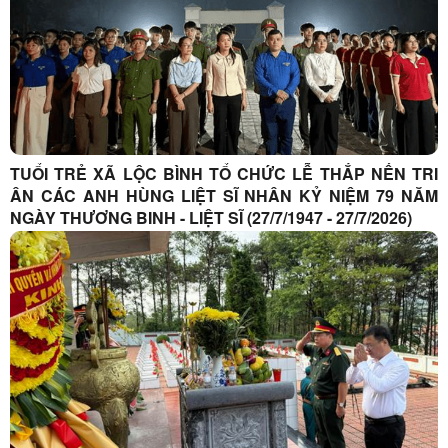
TUỔI TRẺ XÃ LỘC BÌNH TỔ CHỨC LỄ THẮP NẾN TRI
ÂN CÁC ANH HÙNG LIỆT SĨ NHÂN KỶ NIỆM 79 NĂM
NGÀY THƯƠNG BINH - LIỆT SĨ (27/7/1947 - 27/7/2026)