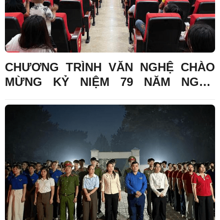
CHƯƠNG TRÌNH VĂN NGHỆ CHÀO
MỪNG KỶ NIỆM 79 NĂM NGÀY
THƯƠNG BINH - LIỆT SĨ DIỄN RA
THÀNH CÔNG TỐT ĐẸP