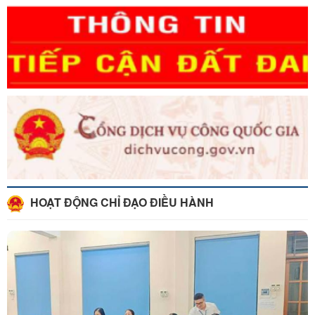
THƯƠNG BINH - LIỆT SĨ (27/7/1947 - 27/7/2026)
UBND XÃ LỘC BÌNH TỔ CHỨC LỄ DÂNG HƯƠNG, VIẾNG
NGHĨA TRANG LIỆT SĨ LỘC BÌNH NHÂN KỶ NIỆM 79 NĂM
NGÀY THƯƠNG BINH - LIỆT SĨ
ĐẢNG ỦY – UBND XÃ LỘC BÌNH TỔ CHỨC HỘI NGHỊ CÔNG
BỐ CÁC QUYẾT ĐỊNH VỀ CÔNG TÁC CÁN BỘ
Lãnh đạo xã Lộc Bình tổ chức thăm hỏi, tặng quà người có
công nhân dịp kỷ niệm 79 năm Ngày Thương binh - Liệt sĩ
HOẠT ĐỘNG CHỈ ĐẠO ĐIỀU HÀNH