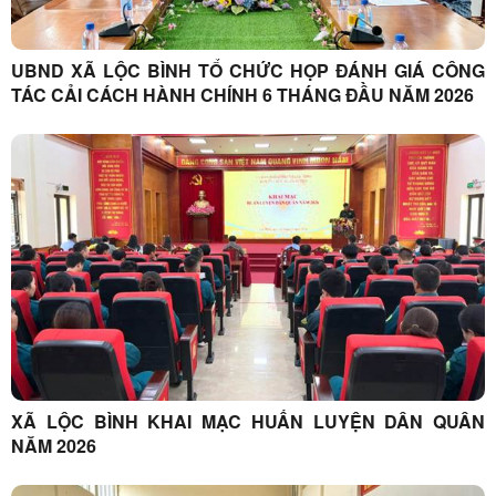
UBND XÃ LỘC BÌNH TỔ CHỨC HỌP ĐÁNH GIÁ CÔNG
TÁC CẢI CÁCH HÀNH CHÍNH 6 THÁNG ĐẦU NĂM 2026
XÃ LỘC BÌNH KHAI MẠC HUẤN LUYỆN DÂN QUÂN
NĂM 2026