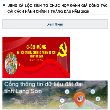
UBND XÃ LỘC BÌNH TỔ CHỨC HỌP ĐÁNH GIÁ CÔNG TÁC
CẢI CÁCH HÀNH CHÍNH 6 THÁNG ĐẦU NĂM 2026
XÃ LỘC BÌNH KHAI MẠC HUẤN LUYỆN DÂN QUÂN NĂM
Xem thêm
2026
LỄ TUYÊN DƯƠNG, KHEN THƯỞNG HỌC SINH KHÁ, GIỎI
NĂM HỌC 2025–2026
ĐẢNG ỦY XÃ LỘC BÌNH TỔ CHỨC TIẾP SÓNG HỘI NGHỊ
TRỰC TUYẾN TOÀN QUỐC NGHIÊN CỨU, HỌC TẬP, QUÁN
TRIỆT VÀ TRIỂN KHAI THỰC HIỆN NGHỊ QUYẾT HỘI NGHỊ
LẦN THỨ BA BAN CHẤP HÀNH TRUNG ƯƠNG ĐẢNG KHÓA
TỔ ĐẠI BIỂU SỐ 5 HĐND TỈNH LẠNG SƠN TIẾP XÚC CỬ TRI
XIV
SAU KỲ HỌP THƯỜNG LỆ GIỮA NĂM 2026
CHƯƠNG TRÌNH VĂN NGHỆ CHÀO MỪNG KỶ NIỆM 79 NĂM
NGÀY THƯƠNG BINH - LIỆT SĨ DIỄN RA THÀNH CÔNG TỐT
ĐẸP
TUỔI TRẺ XÃ LỘC BÌNH TỔ CHỨC LỄ THẮP NẾN TRI ÂN
CÁC ANH HÙNG LIỆT SĨ NHÂN KỶ NIỆM 79 NĂM NGÀY