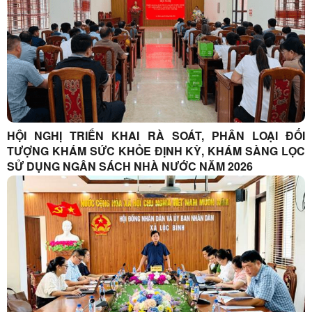
HỘI NGHỊ TRIỂN KHAI RÀ SOÁT, PHÂN LOẠI ĐỐI
TƯỢNG KHÁM SỨC KHỎE ĐỊNH KỲ, KHÁM SÀNG LỌC
SỬ DỤNG NGÂN SÁCH NHÀ NƯỚC NĂM 2026