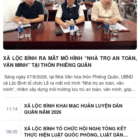
XÃ LỘC BÌNH RA MẮT MÔ HÌNH “NHÀ TRỌ AN TOÀN,
VĂN MINH” TẠI THÔN PHIÊNG QUĂN
Sáng ngày 07/8/2026, tại Nhà Văn hóa thôn Phiêng Quăn, UBND
xã Lộc Bình tổ chức Lễ ra mắt mô hình “Nhà trọ an toàn, văn
minh”, nhằm xây dựng môi trường lưu trú an toàn, văn minh, góp
phần giữ vững ...
XÃ LỘC BÌNH KHAI MẠC HUẤN LUYỆN DÂN
11:14
QUÂN NĂM 2026
XÃ LỘC BÌNH TỔ CHỨC HỘI NGHỊ TỔNG KẾT
08:05
THỰC HIỆN LUẬT QUỐC PHÒNG, LUẬT DÂN