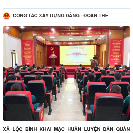
QUÂN ...
CÔNG TÁC XÂY DỰNG ĐẢNG - ĐOÀN THỂ
XÃ LỘC BÌNH KHAI MẠC HUẤN LUYỆN DÂN QUÂN