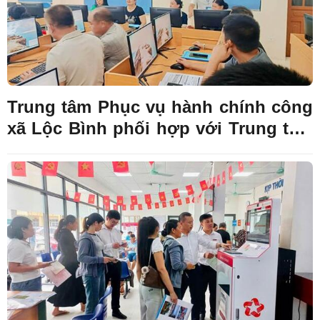
Trung tâm Phục vụ hành chính công
xã Lộc Bình phối hợp với Trung tâm
Chính trị xã Lộc Bình thực hiện tập
huấn cho các lớp bồi dưỡng kiến
thức khoa học công nghệ, đổi mới
sáng tạo, kỹ năng số, công nghệ số
năm 2026.