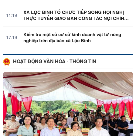
định về công tác cán bộ. Dự ...
XÃ LỘC BÌNH TỔ CHỨC TIẾP SÓNG HỘI NGHỊ
11:19
TRỰC TUYẾN GIAO BAN CÔNG TÁC NỘI CHÍNH,
...
Kiểm tra một số cơ sở kinh doanh vật tư nông
17:19
nghiệp trên địa bàn xã Lộc Bình
HOẠT ĐỘNG VĂN HÓA - THÔNG TIN