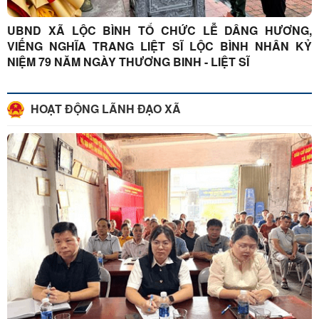
UBND XÃ LỘC BÌNH TỔ CHỨC LỄ DÂNG HƯƠNG,
VIẾNG NGHĨA TRANG LIỆT SĨ LỘC BÌNH NHÂN KỶ
NIỆM 79 NĂM NGÀY THƯƠNG BINH - LIỆT SĨ
HOẠT ĐỘNG LÃNH ĐẠO XÃ