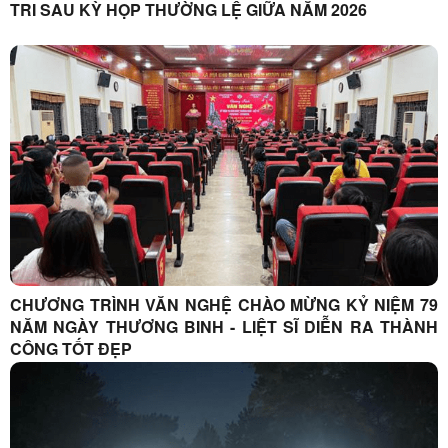
TRI SAU KỲ HỌP THƯỜNG LỆ GIỮA NĂM 2026
CHƯƠNG TRÌNH VĂN NGHỆ CHÀO MỪNG KỶ NIỆM 79
NĂM NGÀY THƯƠNG BINH - LIỆT SĨ DIỄN RA THÀNH
CÔNG TỐT ĐẸP