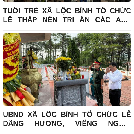
TUỔI TRẺ XÃ LỘC BÌNH TỔ CHỨC
LỄ THẮP NẾN TRI ÂN CÁC ANH
HÙNG LIỆT SĨ NHÂN KỶ NIỆM 79
NĂM NGÀY THƯƠNG BINH - LIỆT SĨ
(27/7/1947 - 27/7/2026)
UBND XÃ LỘC BÌNH TỔ CHỨC LỄ
DÂNG HƯƠNG, VIẾNG NGHĨA
TRANG LIỆT SĨ LỘC BÌNH NHÂN KỶ