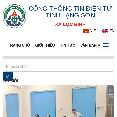
CỔNG THÔNG TIN ĐIỆN TỬ
TỈNH LẠNG SƠN
XÃ LỘC BÌNH
VIE
EN
TRANG CHỦ
GIỚI THIỆU
TIN TỨC
VĂN BẢN PHÁP LUẬ
Toggle
naviga
TIN MỚI