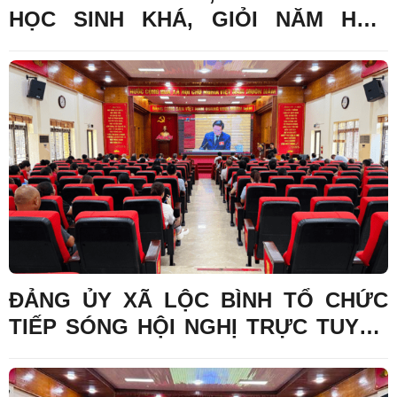
HỌC SINH KHÁ, GIỎI NĂM HỌC
2025–2026
ĐẢNG ỦY XÃ LỘC BÌNH TỔ CHỨC
TIẾP SÓNG HỘI NGHỊ TRỰC TUYẾN
TOÀN QUỐC NGHIÊN CỨU, HỌC
TẬP, QUÁN TRIỆT VÀ TRIỂN KHAI