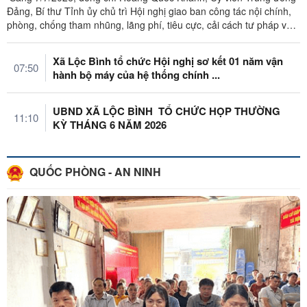
Đảng, Bí thư Tỉnh ủy chủ trì Hội nghị giao ban công tác nội chính,
phòng, chống tham nhũng, lãng phí, tiêu cực, cải cách tư pháp và
thực ...
Xã Lộc Bình tổ chức Hội nghị sơ kết 01 năm vận
07:50
hành bộ máy của hệ thống chính ...
UBND XÃ LỘC BÌNH TỔ CHỨC HỌP THƯỜNG
11:10
KỲ THÁNG 6 NĂM 2026
QUỐC PHÒNG - AN NINH