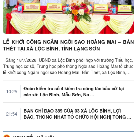
LỄ KHỞI CÔNG NGẦM NGÔI SAO HOÀNG MAI – BẢN
THÉT TẠI XÃ LỘC BÌNH, TỈNH LẠNG SƠN
Sáng 18/7/2026, UBND xã Lộc Bình phối hợp với trường Tiểu học,
Trung học cơ sở, Trung học phổ thông Ngôi sao Hoàng Mai tổ chức
lễ khởi công Ngầm ngôi sao Hoàng Mai- Bản Thét, xã Lộc Bình,
tỉnh Lạng ...
Đoàn kiểm tra số 4 kiểm tra công tác bầu cử tại
10:25
các xã: Lộc Bình, Mẫu Sơn, Na ...
BAN CHỈ ĐẠO 389 CỦA 03 XÃ LỘC BÌNH, LỢI
21:54
BÁC, THỐNG NHẤT TỔ CHỨC HỘI NGHỊ TỔNG ...