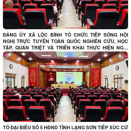
ĐẢNG ỦY XÃ LỘC BÌNH TỔ CHỨC TIẾP SÓNG HỘI
NGHỊ TRỰC TUYẾN TOÀN QUỐC NGHIÊN CỨU, HỌC
TẬP, QUÁN TRIỆT VÀ TRIỂN KHAI THỰC HIỆN NGHỊ
QUYẾT HỘI NGHỊ LẦN THỨ BA BAN CHẤP HÀNH
TRUNG ƯƠNG ĐẢNG KHÓA XIV
TỔ ĐẠI BIỂU SỐ 5 HĐND TỈNH LẠNG SƠN TIẾP XÚC CỬ