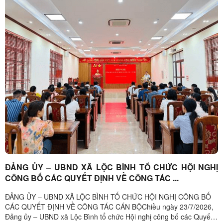
ĐẢNG ỦY – UBND XÃ LỘC BÌNH TỔ CHỨC HỘI NGHỊ
CÔNG BỐ CÁC QUYẾT ĐỊNH VỀ CÔNG TÁC ...
ĐẢNG ỦY – UBND XÃ LỘC BÌNH TỔ CHỨC HỘI NGHỊ CÔNG BỐ
CÁC QUYẾT ĐỊNH VỀ CÔNG TÁC CÁN BỘChiều ngày 23/7/2026,
Đảng ủy – UBND xã Lộc Bình tổ chức Hội nghị công bố các Quyết