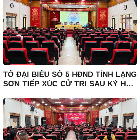
THỰC HIỆN NGHỊ QUYẾT HỘI NGHỊ
LẦN THỨ BA BAN CHẤP HÀNH
TRUNG ƯƠNG ĐẢNG KHÓA XIV
TỔ ĐẠI BIỂU SỐ 5 HĐND TỈNH LẠNG
SƠN TIẾP XÚC CỬ TRI SAU KỲ HỌP
THƯỜNG LỆ GIỮA NĂM 2026