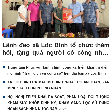
Lãnh đạo xã Lộc Bình tổ chức thăm
hỏi, tặng quà người có công nhân
dịp kỷ niệm 79 năm Ngày Thương
binh - Liệt sĩ
Trung tâm Phục vụ Hành chính công xã triển khai thí điểm
mô hình "Trạm dịch vụ công số" trên địa bàn xã Lộc Bình
XÃ LỘC BÌNH RA MẮT MÔ HÌNH “NHÀ TRỌ AN TOÀN, VĂN
MINH” TẠI THÔN PHIÊNG QUĂN
HỘI NGHỊ TRIỂN KHAI RÀ SOÁT, PHÂN LOẠI ĐỐI TƯỢNG
KHÁM SỨC KHỎE ĐỊNH KỲ, KHÁM SÀNG LỌC SỬ DỤNG
NGÂN SÁCH NHÀ NƯỚC NĂM 2026