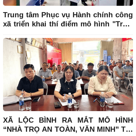
Trung tâm Phục vụ Hành chính công
xã triển khai thí điểm mô hình "Trạm
dịch vụ công số" trên địa bàn xã Lộc
Bình
XÃ LỘC BÌNH RA MẮT MÔ HÌNH
“NHÀ TRỌ AN TOÀN, VĂN MINH” TẠI