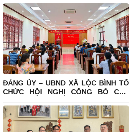
NIỆM 79 NĂM NGÀY THƯƠNG BINH -
LIỆT SĨ
ĐẢNG ỦY – UBND XÃ LỘC BÌNH TỔ
CHỨC HỘI NGHỊ CÔNG BỐ CÁC
QUYẾT ĐỊNH VỀ CÔNG TÁC CÁN BỘ