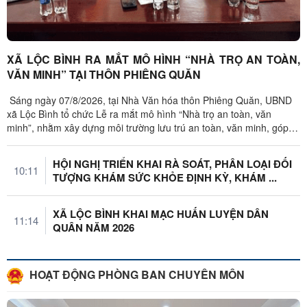
XÃ LỘC BÌNH RA MẮT MÔ HÌNH “NHÀ TRỌ AN TOÀN,
VĂN MINH” TẠI THÔN PHIÊNG QUĂN
Sáng ngày 07/8/2026, tại Nhà Văn hóa thôn Phiêng Quăn, UBND
xã Lộc Bình tổ chức Lễ ra mắt mô hình “Nhà trọ an toàn, văn
minh”, nhằm xây dựng môi trường lưu trú an toàn, văn minh, góp
phần giữ vững ...
HỘI NGHỊ TRIỂN KHAI RÀ SOÁT, PHÂN LOẠI ĐỐI
10:11
TƯỢNG KHÁM SỨC KHỎE ĐỊNH KỲ, KHÁM ...
XÃ LỘC BÌNH KHAI MẠC HUẤN LUYỆN DÂN
11:14
QUÂN NĂM 2026
HOẠT ĐỘNG PHÒNG BAN CHUYÊN MÔN