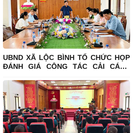
UBND XÃ LỘC BÌNH TỔ CHỨC HỌP
ĐÁNH GIÁ CÔNG TÁC CẢI CÁCH
HÀNH CHÍNH 6 THÁNG ĐẦU NĂM
2026