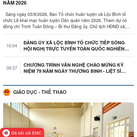
NĂM 2026
Sáng ngày 03/8/2026, Ban Tổ chức huấn luyện xã Lộc Bình tổ
chức Lễ khai mạc huấn luyện Dân quân năm 2026. Tham dự có
đồng chí Trịnh Tuấn Đông – Bí thư Đảng ủy, Chủ tịch HĐND xã;
đồng chí Đỗ Công ...
ĐẢNG ỦY XÃ LỘC BÌNH TỔ CHỨC TIẾP SÓNG
16:04
HỘI NGHỊ TRỰC TUYẾN TOÀN QUỐC NGHIÊN
CỨU, ...
CHƯƠNG TRÌNH VĂN NGHỆ CHÀO MỪNG KỶ
09:37
NIỆM 79 NĂM NGÀY THƯƠNG BINH - LIỆT SĨ
DIỄN ...
GIÁO DỤC - THỂ THAO
Đã kết nối EMC