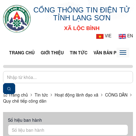
CỔNG THÔNG TIN ĐIỆN TỬ
TỈNH LẠNG SƠN
XÃ LỘC BÌNH
VIE
EN
TRANG CHỦ
GIỚI THIỆU
TIN TỨC
VĂN BẢN PHÁP LUẬ
Toggle
naviga
Trang chủ
Tin tức
Hoạt động lãnh đạo xã
CÔNG DÂN
Quy chế tiếp công dân
Số hiệu ban hành