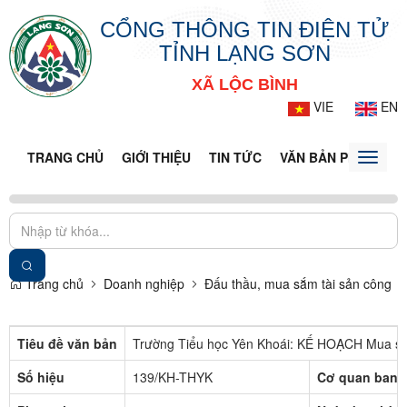
CỔNG THÔNG TIN ĐIỆN TỬ
TỈNH LẠNG SƠN
XÃ LỘC BÌNH
VIE
EN
TRANG CHỦ
GIỚI THIỆU
TIN TỨC
VĂN BẢN PHÁP LUẬ
Toggle
naviga
Trang chủ
Doanh nghiệp
Đấu thầu, mua sắm tài sản công
Tiêu đề văn bản
Trường Tiểu học Yên Khoái: KẾ HOẠCH Mua sắm 
Số hiệu
139/KH-THYK
Cơ quan ban 