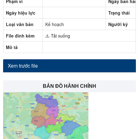
Phạm vi
Ngày ban hàn
Ngày hiệu lực
Trạng thái
Loại văn bản
Kế hoạch
Người ký
File đính kèm
Tải xuống
Mô tả
Xem trước file
BẢN ĐỒ HÀNH CHÍNH