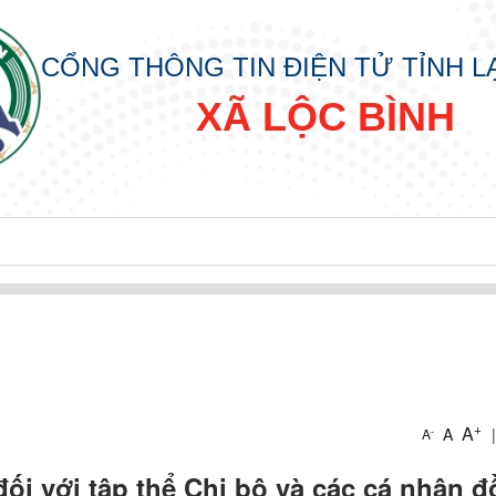
CỔNG THÔNG TIN ĐIỆN TỬ TỈNH 
XÃ LỘC BÌNH
+
A
A
|
-
A
IN
ối với tập thể Chi bộ và các cá nhân 