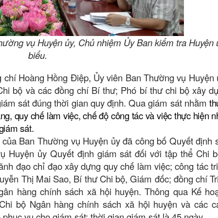
hường vụ Huyện ủy, Chủ nhiệm Ủy Ban kiểm tra Huyện 
biểu.
ồng chí Hoàng Hồng Điệp, Ủy viên Ban Thường vụ Huyện 
hi bộ và các đồng chí Bí thư; Phó bí thư chi bộ xây d
iám sát đúng thời gian quy định. Qua giám sát nhằm
th
ng, quy chế làm việc, chế độ công tác và việc thực hiện 
 giám sát.
át của Ban Thường vụ Huyện ủy đã công bố Quyết định 
 Huyện ủy Quyết định giám sát đối với tập thể Chi 
ãnh đạo chỉ đạo xây dựng quy chế làm việc; công tác tr
uyễn Thị Mai Sao, Bí thư Chi bộ, Giám đốc; đồng chí Tr
gân hàng chính sách xã hội huyện. Thông qua Kế hoạ
ể Chi bộ Ngân hàng chính sách xã hội huyện và các c
hục vụ cho giám sát; thời gian giám sát là 45 ngày.