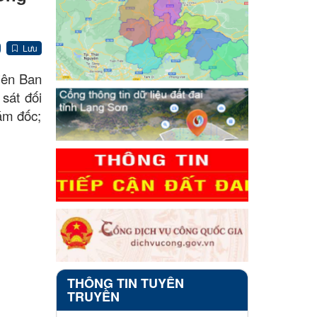
Lưu
iên Ban
sát đối
ám đốc;
THÔNG TIN TUYÊN
TRUYỀN