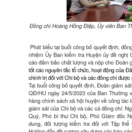
Đồng chí Hoàng Hồng Điệp, Ủy viên Ban T
Phát biểu tại buổi công bố quyết định, đ
nhiệm Ủy Ban kiểm tra Huyện ủy đề nghị C
cáo đảm bảo chất lượng và nộp cho Đoàn g
tốt các nguyên tắc tổ chức, hoạt động của Đả
chính trị đối với Chi bộ và các đồng chí được
Tại buổi công bố quyết định, Đoàn giám s
QĐ/HU ngày 24/5/2023 của Ban Thường vụ
hàng chính sách xã hội huyện về công tác l
giám sát của Chi bộ và các cá đồng chí: Ng
Quý, Phó bí thư Chi bộ, Phó Giám đốc N
dung, đối tượng kiểm tra đối với Tập th
Hướng dẫn đề cương xây dựng các báo cáo p