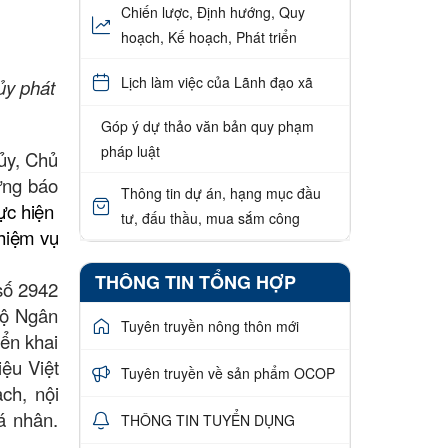
Chiến lược, Định hướng, Quy
hoạch, Kế hoạch, Phát triển
Lịch làm việc của Lãnh đạo xã
ủy phát
Góp ý dự thảo văn bản quy phạm
pháp luật
ủy, Chủ
ựng báo
Thông tin dự án, hạng mục đầu
ực hiện
tư, đấu thầu, mua sắm công
nhiệm vụ
THÔNG TIN TỔNG HỢP
số 2942
bộ Ngân
Tuyên truyền nông thôn mới
iển khai
iệu Việt
Tuyên truyền về sản phẩm OCOP
ch, nội
á nhân.
THÔNG TIN TUYỂN DỤNG