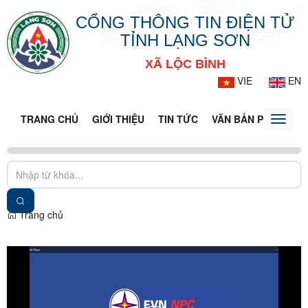
CỔNG THÔNG TIN ĐIỆN TỬ
TỈNH LẠNG SƠN
XÃ LỘC BÌNH
VIE
EN
TRANG CHỦ
GIỚI THIỆU
TIN TỨC
VĂN BẢN PHÁP LUẬ
Toggle
naviga
Trang chủ