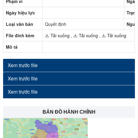
Phạm vi
Ngày
Ngày hiệu lực
Trạng
Loại văn bản
Quyết định
Ngườ
File đính kèm
Tải xuống
,
Tải xuống
,
Tải xuống
Mô tả
Xem trước file
Xem trước file
Xem trước file
BẢN ĐỒ HÀNH CHÍNH