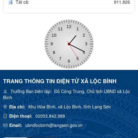
Tất cả:
911.826
TRANG THÔNG TIN ĐIỆN TỬ XÃ LỘC BÌNH
Trưởng Ban biên tập:
Đỗ Công Trung, Chủ tịch UBND xã Lộc
Bình
Địa chỉ:
Khu Hòa Bình, xã Lộc Bình, tỉnh Lạng Sơn
Điện thoại:
02053.842.988
Email:
ubndlocbinh@langson.gov.vn