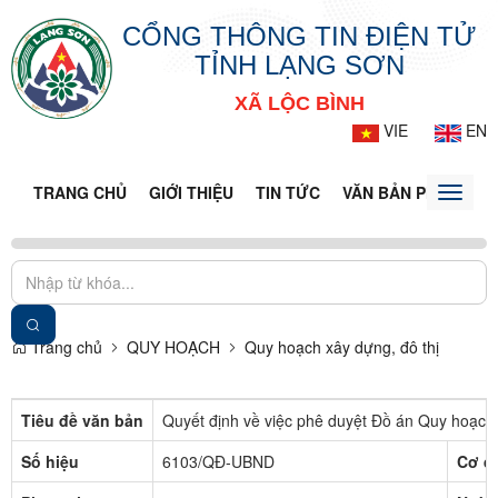
CỔNG THÔNG TIN ĐIỆN TỬ
TỈNH LẠNG SƠN
XÃ LỘC BÌNH
VIE
EN
TRANG CHỦ
GIỚI THIỆU
TIN TỨC
VĂN BẢN PHÁP LUẬ
Toggle
naviga
Trang chủ
QUY HOẠCH
Quy hoạch xây dựng, đô thị
Tiêu đề văn bản
Quyết định về việc phê duyệt Đồ án Quy hoạch 
Số hiệu
6103/QĐ-UBND
Cơ q