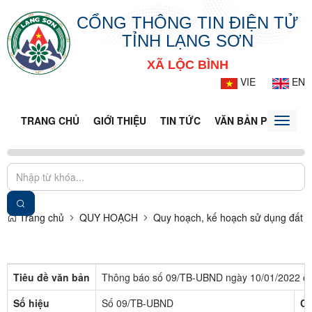
CỔNG THÔNG TIN ĐIỆN TỬ
TỈNH LẠNG SƠN
XÃ LỘC BÌNH
VIE
EN
TRANG CHỦ
GIỚI THIỆU
TIN TỨC
VĂN BẢN PHÁP LUẬ
Toggle
naviga
Trang chủ
QUY HOẠCH
Quy hoạch, kế hoạch sử dụng đất
Tiêu đề văn bản
Thông báo số 09/TB-UBND ngày 10/01/2022 củ
Số hiệu
Số 09/TB-UBND
Cơ