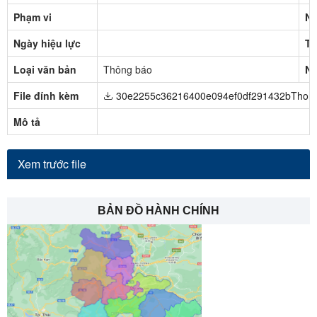
Phạm vi
Ng
Ngày hiệu lực
Tr
Loại văn bản
Thông báo
Ng
File đính kèm
30e2255c36216400e094ef0df291432bThong
Mô tả
Xem trước file
BẢN ĐỒ HÀNH CHÍNH