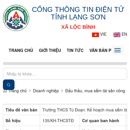
CỔNG THÔNG TIN ĐIỆN TỬ
TỈNH LẠNG SƠN
XÃ LỘC BÌNH
VIE
EN
TRANG CHỦ
GIỚI THIỆU
TIN TỨC
VĂN BẢN PHÁP LUẬ
Toggle
naviga
Trang chủ
Doanh nghiệp
Đấu thầu, mua sắm tài sản công
Tiêu đề văn bản
Trường THCS Tú Đoạn: Kế hoạch mua sắm tài
Số hiệu
135/KH-THCSTĐ
Cơ quan ban hành