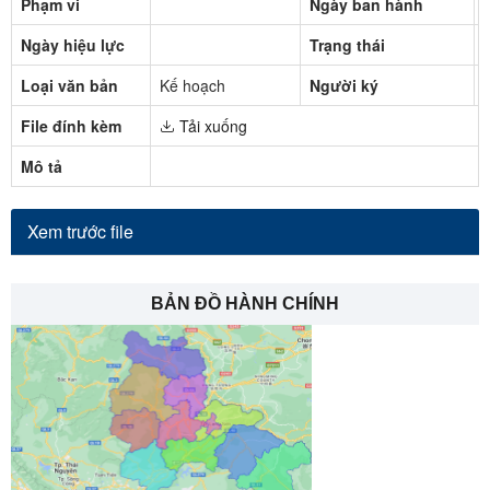
Phạm vi
Ngày ban hành
Ngày hiệu lực
Trạng thái
Loại văn bản
Kế hoạch
Người ký
File đính kèm
Tải xuống
Mô tả
Xem trước file
BẢN ĐỒ HÀNH CHÍNH