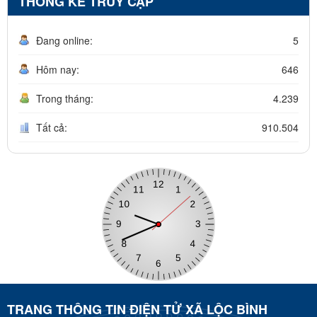
THỐNG KÊ TRUY CẬP
Đang online:
5
Hôm nay:
646
Trong tháng:
4.239
Tất cả:
910.504
TRANG THÔNG TIN ĐIỆN TỬ XÃ LỘC BÌNH