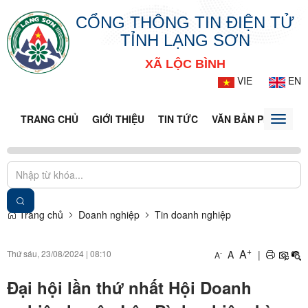
CỔNG THÔNG TIN ĐIỆN TỬ
TỈNH LẠNG SƠN
XÃ LỘC BÌNH
VIE
EN
TRANG CHỦ
GIỚI THIỆU
TIN TỨC
VĂN BẢN PHÁP LUẬ
Toggle
naviga
Trang chủ
Doanh nghiệp
Tin doanh nghiệp
+
A
Thứ sáu, 23/08/2024
|
08:10
A
|
-
A
Đại hội lần thứ nhất Hội Doanh