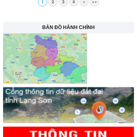
1
2
3
4
»
»»
BẢN ĐỒ HÀNH CHÍNH