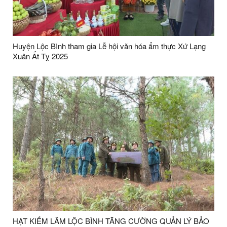
Huyện Lộc Bình tham gia Lễ hội văn hóa ẩm thực Xứ Lạng
Xuân Ất Tỵ 2025
HẠT KIỂM LÂM LỘC BÌNH TĂNG CƯỜNG QUẢN LÝ BẢO