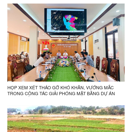
HỌP XEM XÉT THÁO GỠ KHÓ KHĂN, VƯỚNG MẮC
TRONG CÔNG TÁC GIẢI PHÓNG MẶT BẰNG DỰ ÁN
QUẦN THỂ KHU DU LỊCH SINH THÁI, CÁP TREO MẪU
SƠN