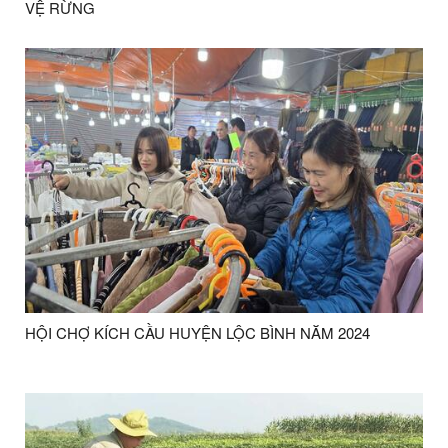
VỆ RỪNG
HỘI CHỢ KÍCH CẦU HUYỆN LỘC BÌNH NĂM 2024