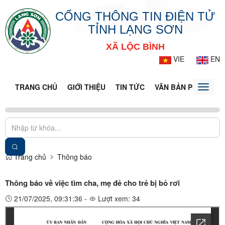
CỔNG THÔNG TIN ĐIỆN TỬ
TỈNH LẠNG SƠN
XÃ LỘC BÌNH
VIE
EN
TRANG CHỦ
GIỚI THIỆU
TIN TỨC
VĂN BẢN PHÁP LUẬ
Toggle
naviga
Trang chủ
Thông báo
Thông báo về việc tìm cha, mẹ đẻ cho trẻ bị bỏ rơi
21/07/2025, 09:31:36 -
Lượt xem: 34