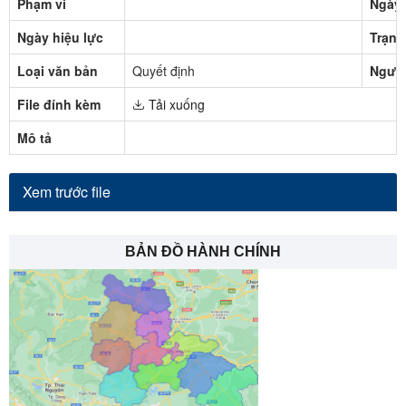
Phạm vi
Ngày 
Ngày hiệu lực
Trạng
Loại văn bản
Quyết định
Người
File đính kèm
Tải xuống
Mô tả
Xem trước file
BẢN ĐỒ HÀNH CHÍNH