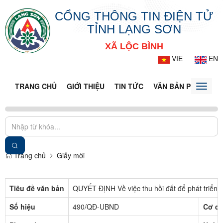
CỔNG THÔNG TIN ĐIỆN TỬ
TỈNH LẠNG SƠN
XÃ LỘC BÌNH
VIE
EN
TRANG CHỦ
GIỚI THIỆU
TIN TỨC
VĂN BẢN PHÁP LUẬ
Toggle
naviga
Trang chủ
Giấy mời
Tiêu đề văn bản
QUYẾT ĐỊNH Về việc thu hồi đất để phát triển k
Số hiệu
490/QĐ-UBND
Cơ qu