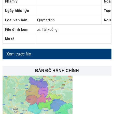
Phạm vi
Ngày 
Ngày hiệu lực
Trạng
Loại văn bản
Quyết định
Người
File đính kèm
Tải xuống
Mô tả
Xem trước file
BẢN ĐỒ HÀNH CHÍNH