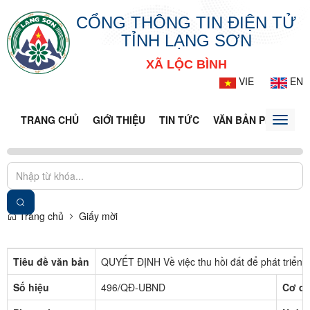
CỔNG THÔNG TIN ĐIỆN TỬ
TỈNH LẠNG SƠN
XÃ LỘC BÌNH
VIE
EN
TRANG CHỦ
GIỚI THIỆU
TIN TỨC
VĂN BẢN PHÁP LUẬ
Toggle
naviga
Trang chủ
Giấy mời
Tiêu đề văn bản
QUYẾT ĐỊNH Về việc thu hồi đất để phát triển k
Số hiệu
496/QĐ-UBND
Cơ qu