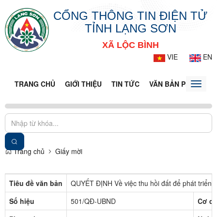
CỔNG THÔNG TIN ĐIỆN TỬ
TỈNH LẠNG SƠN
XÃ LỘC BÌNH
VIE
EN
TRANG CHỦ
GIỚI THIỆU
TIN TỨC
VĂN BẢN PHÁP LUẬ
Toggle
naviga
Trang chủ
Giấy mời
Tiêu đề văn bản
QUYẾT ĐỊNH Về việc thu hồi đất để phát triển k
Số hiệu
501/QĐ-UBND
Cơ qu