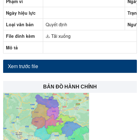
Phạm vi
Ngày 
Ngày hiệu lực
Trạng
Loại văn bản
Quyết định
Người
File đính kèm
Tải xuống
Mô tả
Xem trước file
BẢN ĐỒ HÀNH CHÍNH