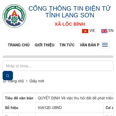
CỔNG THÔNG TIN ĐIỆN TỬ
TỈNH LẠNG SƠN
XÃ LỘC BÌNH
VIE
EN
TRANG CHỦ
GIỚI THIỆU
TIN TỨC
VĂN BẢN PHÁP LUẬ
Toggle
naviga
Trang chủ
Giấy mời
Tiêu đề văn bản
QUYẾT ĐỊNH Về việc thu hồi đất để phát triển k
Số hiệu
508/QĐ-UBND
Cơ qu