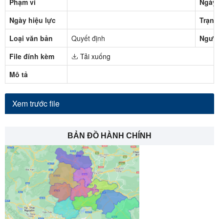
Phạm vi
Ngày 
Ngày hiệu lực
Trạng
Loại văn bản
Quyết định
Người
File đính kèm
Tải xuống
Mô tả
Xem trước file
BẢN ĐỒ HÀNH CHÍNH