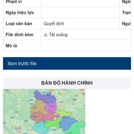
Phạm vi
Ngày 
Ngày hiệu lực
Trạng
Loại văn bản
Quyết định
Người
File đính kèm
Tải xuống
Mô tả
Xem trước file
BẢN ĐỒ HÀNH CHÍNH