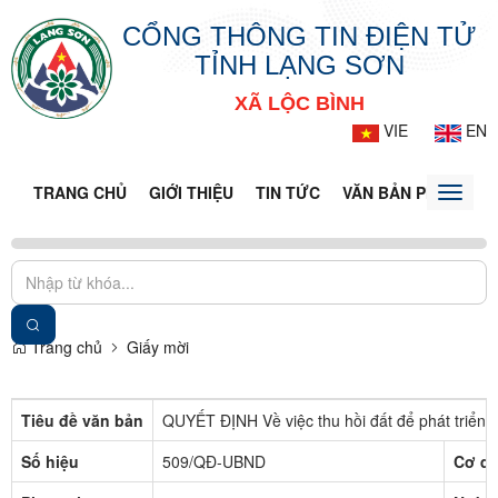
CỔNG THÔNG TIN ĐIỆN TỬ
TỈNH LẠNG SƠN
XÃ LỘC BÌNH
VIE
EN
TRANG CHỦ
GIỚI THIỆU
TIN TỨC
VĂN BẢN PHÁP LUẬ
Toggle
naviga
Trang chủ
Giấy mời
Tiêu đề văn bản
QUYẾT ĐỊNH Về việc thu hồi đất để phát triển k
Số hiệu
509/QĐ-UBND
Cơ qu