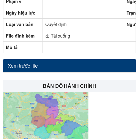
Phạm vi
Ngày 
Ngày hiệu lực
Trạng
Loại văn bản
Quyết định
Người
File đính kèm
Tải xuống
Mô tả
Xem trước file
BẢN ĐỒ HÀNH CHÍNH