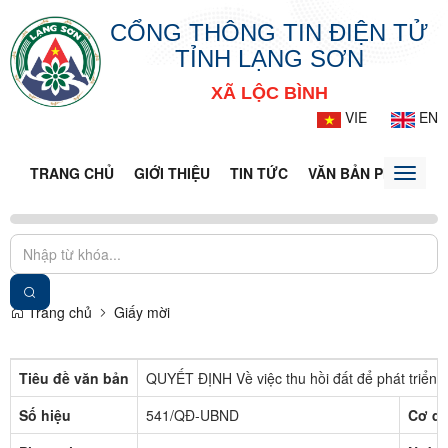
CỔNG THÔNG TIN ĐIỆN TỬ
TỈNH LẠNG SƠN
XÃ LỘC BÌNH
VIE
EN
TRANG CHỦ
GIỚI THIỆU
TIN TỨC
VĂN BẢN PHÁP LUẬ
Toggle
naviga
Trang chủ
Giấy mời
Tiêu đề văn bản
QUYẾT ĐỊNH Về việc thu hồi đất để phát triển k
Số hiệu
541/QĐ-UBND
Cơ qu