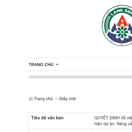
TRANG CHỦ
Thông tin tuyên truyền
Tuyên truyền nông thôn mới
Trang chủ
Giấy mời
CÔNG DÂN
Tuyên truyền về sản phẩm OCOP
Nhân sự
THÔNG TIN TUYỂN DỤNG
Tiêu đề văn bản
QUYẾT ĐỊNH Về việc t
hiện dự án: Nâng c
Thông báo
ỨNG DỤNG CÔNG NGHỆ THÔNG T