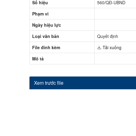
Số hiệu
560/QĐ-UBND
Hỏi đáp
Phạm vi
Ngày hiệu lực
Loại văn bản
Quyết định
File đính kèm
Tải xuống
Mô tả
Xem trước file