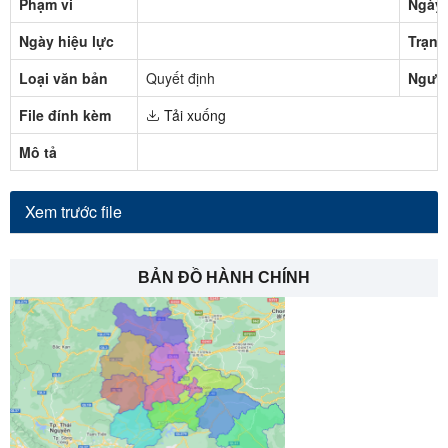
Phạm vi
Ngày 
Ngày hiệu lực
Trạng
Loại văn bản
Quyết định
Người
File đính kèm
Tải xuống
Mô tả
Xem trước file
BẢN ĐỒ HÀNH CHÍNH