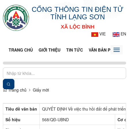
CỔNG THÔNG TIN ĐIỆN TỬ
TỈNH LẠNG SƠN
XÃ LỘC BÌNH
VIE
EN
TRANG CHỦ
GIỚI THIỆU
TIN TỨC
VĂN BẢN PHÁP LUẬ
Toggle
naviga
Trang chủ
Giấy mời
Tiêu đề văn bản
QUYẾT ĐỊNH Về việc thu hồi đất để phát triển k
Số hiệu
568/QĐ-UBND
Cơ qu