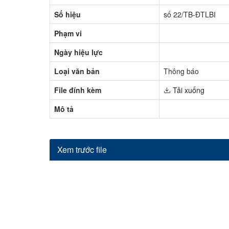
Hỏi đáp
Số hiệu
số 22/TB-ĐTLBI
Phạm vi
Ngày hiệu lực
Loại văn bản
Thông báo
File đính kèm
Tải xuống
Mô tả
Xem trước file