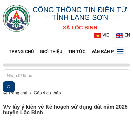
CỔNG THÔNG TIN ĐIỆN TỬ
TỈNH LẠNG SƠN
XÃ LỘC BÌNH
VIE
EN
TRANG CHỦ
GIỚI THIỆU
TIN TỨC
VĂN BẢN PHÁP LUẬ
Toggle
naviga
Trang chủ
Góp ý dự thảo
V/v lấy ý kiến về Kế hoạch sử dụng đất năm 2025
huyện Lộc Bình