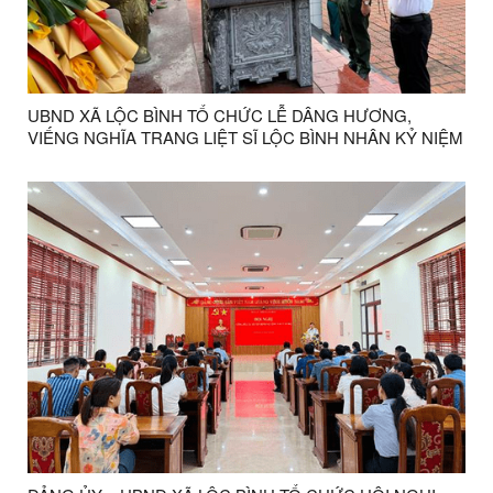
UBND XÃ LỘC BÌNH TỔ CHỨC LỄ DÂNG HƯƠNG,
VIẾNG NGHĨA TRANG LIỆT SĨ LỘC BÌNH NHÂN KỶ NIỆM
79 NĂM NGÀY THƯƠNG BINH - LIỆT SĨ