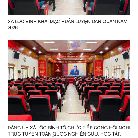
XÃ LỘC BÌNH KHAI MẠC HUẤN LUYỆN DÂN QUÂN NĂM
2026
ĐẢNG ỦY XÃ LỘC BÌNH TỔ CHỨC TIẾP SÓNG HỘI NGHỊ
TRỰC TUYẾN TOÀN QUỐC NGHIÊN CỨU, HỌC TẬP,