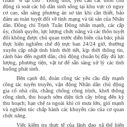
châm “4 tại chỗ”. Đồng thời, yêu cầu các thôn chủ
động rà soát các hộ dân sinh sống tại khu vực có nguy
cơ cao, sẵn sàng phương án sơ tán khi cần thiết, bảo
đảm an toàn tuyệt đối về tính mạng và tài sản của Nhân
dân. Đồng chí Trịnh Tuấn Đông nhấn mạnh, các cấp
ủy, chính quyền, lực lượng chức năng và các thôn tuyệt
đối không được chủ quan trước diễn biến của bão; phải
thực hiện nghiêm chế độ trực ban 24/24 giờ, thường
xuyên cập nhật tình hình thời tiết, kịp thời thông tin,
cảnh báo đến người dân; chủ động chuẩn bị đầy đủ lực
lượng, phương tiện, vật tư để sẵn sàng xử lý các tình
huống phát sinh.
Bên cạnh đó, đoàn công tác yêu cầu đẩy mạnh
công tác tuyên truyền, vận động Nhân dân chủ động
gia cố nhà cửa, chằng chống công trình, khơi thông
cống rãnh, thu hoạch sớm diện tích cây trồng đến kỳ
thu hoạch; hạn chế ra ngoài khi có mưa lớn, gió mạnh
và nghiêm túc chấp hành các khuyến cáo của cơ quan
chức năng.
Việc kiểm tra thực tế của lãnh đạo xã thể hiện