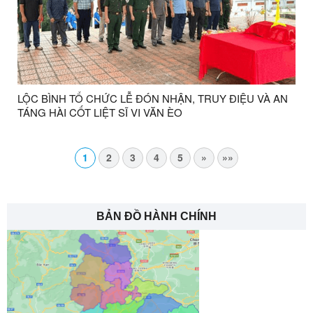
LỘC BÌNH TỔ CHỨC LỄ ĐÓN NHẬN, TRUY ĐIỆU VÀ AN
TÁNG HÀI CỐT LIỆT SĨ VI VĂN ÈO
1
2
3
4
5
»
»»
BẢN ĐỒ HÀNH CHÍNH