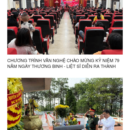
CHƯƠNG TRÌNH VĂN NGHỆ CHÀO MỪNG KỶ NIỆM 79
NĂM NGÀY THƯƠNG BINH - LIỆT SĨ DIỄN RA THÀNH
CÔNG TỐT ĐẸP