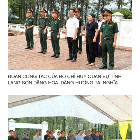
ĐOÀN CÔNG TÁC CỦA BỘ CHỈ HUY QUÂN SỰ TỈNH
LẠNG SƠN DÂNG HOA, DÂNG HƯƠNG TẠI NGHĨA
TRANG LIỆT SĨ LỘC BÌNH NHÂN KỶ NIỆM 79 NĂM NGÀY
THƯƠNG BINH, LIỆT SĨ (27/7/1947 - 27/7/2026)