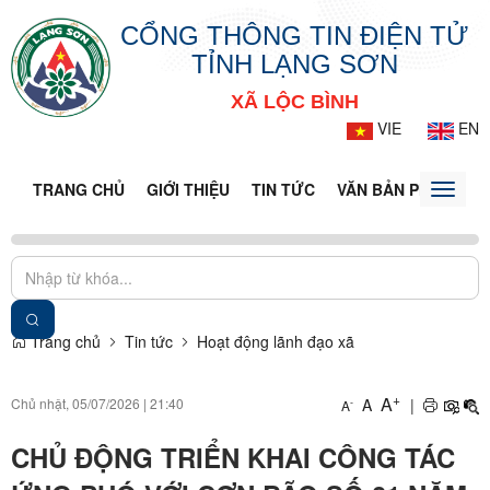
CỔNG THÔNG TIN ĐIỆN TỬ
TỈNH LẠNG SƠN
XÃ LỘC BÌNH
VIE
EN
TRANG CHỦ
GIỚI THIỆU
TIN TỨC
VĂN BẢN PHÁP LUẬ
Toggle
naviga
Trang chủ
Tin tức
Hoạt động lãnh đạo xã
+
A
Chủ nhật, 05/07/2026
|
21:40
A
|
-
A
CHỦ ĐỘNG TRIỂN KHAI CÔNG TÁC