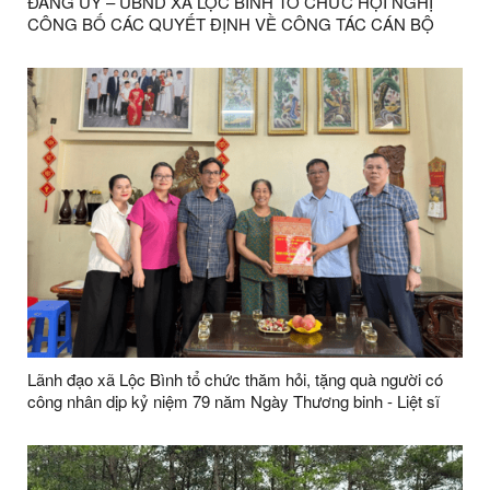
ĐẢNG ỦY – UBND XÃ LỘC BÌNH TỔ CHỨC HỘI NGHỊ
CÔNG BỐ CÁC QUYẾT ĐỊNH VỀ CÔNG TÁC CÁN BỘ
Lãnh đạo xã Lộc Bình tổ chức thăm hỏi, tặng quà người có
công nhân dịp kỷ niệm 79 năm Ngày Thương binh - Liệt sĩ