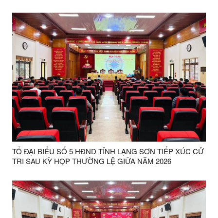
QUÁN TRIỆT VÀ TRIỂN KHAI THỰC HIỆN NGHỊ QUYẾT
HỘI NGHỊ LẦN THỨ BA BAN CHẤP HÀNH TRUNG
ƯƠNG ĐẢNG KHÓA XIV
TỔ ĐẠI BIỂU SỐ 5 HĐND TỈNH LẠNG SƠN TIẾP XÚC CỬ
TRI SAU KỲ HỌP THƯỜNG LỆ GIỮA NĂM 2026