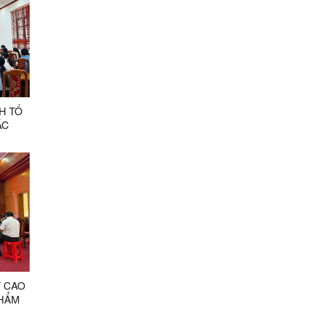
H TỔ
ÁC
CÁN
T CAO
PHẨM