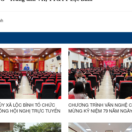
nh
ỦY XÃ LỘC BÌNH TỔ CHỨC
CHƯƠNG TRÌNH VĂN NGHỆ 
SÓNG HỘI NGHỊ TRỰC TUYẾN
MỪNG KỶ NIỆM 79 NĂM NGÀ
QUỐC NGHIÊN CỨU, HỌC
THƯƠNG BINH - LIỆT SĨ DIỄN
UÁN TRIỆT VÀ TRIỂN KHAI
THÀNH CÔNG TỐT ĐẸP
HIỆN NGHỊ QUYẾT HỘI NGHỊ