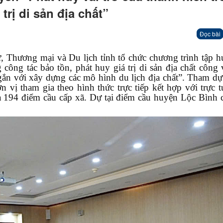
trị di sản địa chất”
Đọc bài
hương mại và Du lịch tỉnh tổ chức chương trình tập hu
 công tác bảo tồn, phát huy giá trị di sản địa chất công 
 với xây dựng các mô hình du lịch địa chất”. Tham dự
 vị tham gia theo hình thức trực tiếp kết hợp với trực t
à 194 điểm cầu cấp xã. Dự tại điểm cầu huyện Lộc Bình