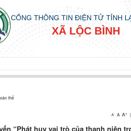
CỔNG THÔNG TIN ĐIỆN TỬ TỈNH 
XÃ LỘC BÌNH
oàn thể
+
A
A
|
-
A
IN
yến “Phát huy vai trò của thanh niên t