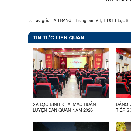
Tác giả:
HÀ TRANG - Trung tâm VH, TT&TT Lộc Bì
TIN TỨC LIÊN QUAN
XÃ LỘC BÌNH KHAI MẠC HUẤN
ĐẢNG 
LUYỆN DÂN QUÂN NĂM 2026
TIẾP 
TOÀN 
TẬP, Q
THỰC 