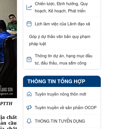
Chiến lược, Định hướng, Quy
hoạch, Kế hoạch, Phát triển
Lịch làm việc của Lãnh đạo xã
Góp ý dự thảo văn bản quy phạm
pháp luật
Thông tin dự án, hạng mục đầu
tư, đấu thầu, mua sắm công
THÔNG TIN TỔNG HỢP
Tuyên truyền nông thôn mới
i PTTH
Tuyên truyền về sản phẩm OCOP
a chất
THÔNG TIN TUYỂN DỤNG
oàn cầu
ịa chất