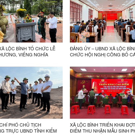
HỨ BA BAN CHẤP HÀNH
 ƯƠNG ĐẢNG KHÓA XIV
XÃ LỘC BÌNH TỔ CHỨC LỄ
ĐẢNG ỦY – UBND XÃ LỘC BÌN
HƯƠNG, VIẾNG NGHĨA
CHỨC HỘI NGHỊ CÔNG BỐ C
LIỆT SĨ LỘC BÌNH NHÂN KỶ
QUYẾT ĐỊNH VỀ CÔNG TÁC 
79 NĂM NGÀY THƯƠNG BINH
BỘ
Ĩ
CHÍ PHÓ CHỦ TỊCH
XÃ LỘC BÌNH TRIỂN KHAI ĐỢ
G TRỰC UBND TỈNH KIỂM
ĐIỂM THU NHẬN MẪU SINH 