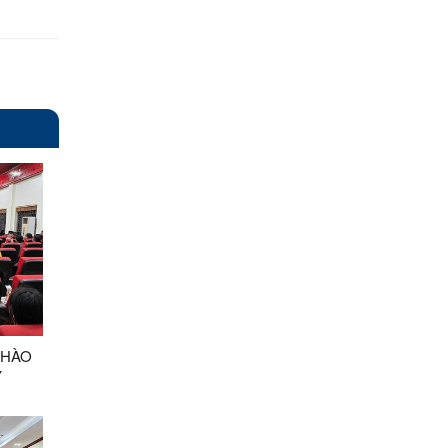
CHÀO
Y
 RA