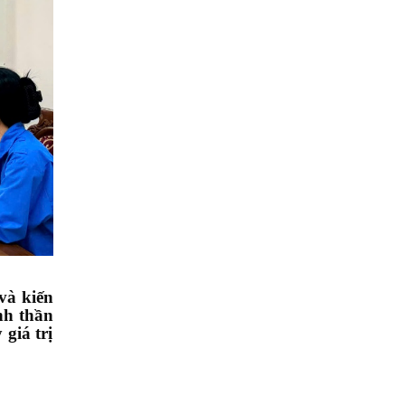
và kiến
nh thần
 giá trị