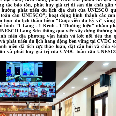
c bảo tồn, phát huy giá trị di sản địa chất gắn 
h hướng phát triển du lịch địa chất của UNESCO q
 toàn cầu UNESCO”; hoạt động hình thành các co
iến tour du lịch thám hiểm “Cuộc viễn du kỳ vĩ” vù
hình “1 Làng - 1 Kênh - 1 Thương hiệu” nhằm phá
 UNESCO Lạng Sơn thông qua việc xây dựng thương h
hanh niên địa phương vận hành và kết nối tiêu thụ 
ý và phát triển du lịch hang động bền vững tại CVĐC t
niên đã tích cực thảo luận, đặt câu hỏi và chia s
o tồn và phát huy giá trị của CVĐC toàn cầu UNES