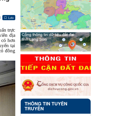
Lưu
ấn trực
viên địa
 có hơn
uyến tại
 có đồng
THÔNG TIN TUYÊN
TRUYỀN