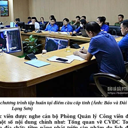
 chương trình tập huấn tại điểm cầu cấp tỉnh (Ảnh: Báo và Đà
Lạng Sơn)
ên được nghe cán bộ Phòng Quản lý Công viên đị
 một số nội dung chính như: Tổng quan về CVĐC T
ịa chất; tiềm năng phát triển sản phẩm du lịch đ