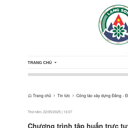
TRANG CHỦ
Thông tin tuyên truyền
Tuyên truyền nông thôn mới
Trang chủ
Tin tức
Công tác xây dựng Đảng - Đ
CÔNG DÂN
Tuyên truyền về sản phẩm OCOP
Nhân sự
THÔNG TIN TUYỂN DỤNG
Thứ năm, 22/05/2025
|
13:07
Thông báo
ỨNG DỤNG CÔNG NGHỆ THÔNG T
Chương trình tập huấn trực tu