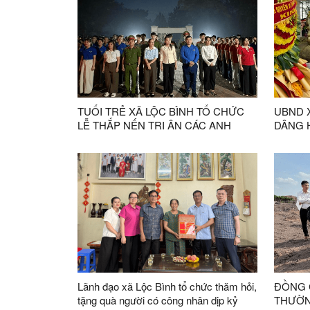
LẦN T
TRUNG
TUỔI TRẺ XÃ LỘC BÌNH TỔ CHỨC
UBND 
LỄ THẮP NẾN TRI ÂN CÁC ANH
DÂNG 
HÙNG LIỆT SĨ NHÂN KỶ NIỆM 79
TRANG 
NĂM NGÀY THƯƠNG BINH - LIỆT SĨ
NIỆM 
(27/7/1947 - 27/7/2026)
- LIỆT S
Lãnh đạo xã Lộc Bình tổ chức thăm hỏi,
ĐỒNG 
tặng quà người có công nhân dịp kỷ
THƯỜN