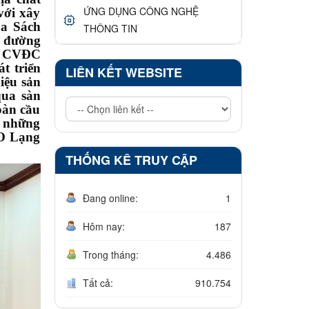
ỨNG DỤNG CÔNG NGHỆ
với xây
ua Sách
THÔNG TIN
n đường
ng CVĐC
t triển
LIÊN KẾT WEBSITE
iệu sản
qua sàn
oàn cầu
ẻ những
CO Lạng
THỐNG KÊ TRUY CẬP
Đang online:
1
Hôm nay:
187
Trong tháng:
4.486
Tất cả:
910.754