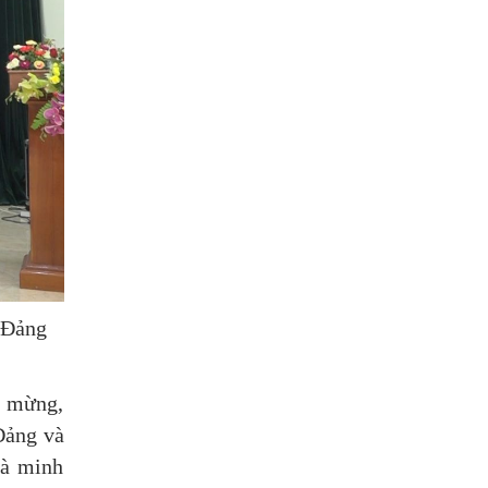
 Đảng
c mừng,
Đảng và
là minh