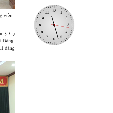
g viên
ảng. Cụ
i Đảng;
11 đảng