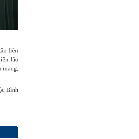
ắn liền
iên lão
h mạng,
c Bình