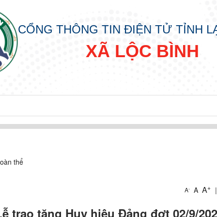
CỔNG THÔNG TIN ĐIỆN TỬ TỈNH 
XÃ LỘC BÌNH
oàn thể
+
A
A
|
-
A
IN
ễ trao tặng Huy hiệu Đảng đợt 02/9/20