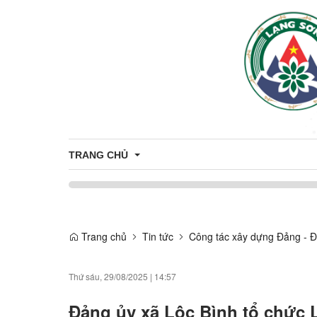
TRANG CHỦ
Thông tin tuyên truyền
Tuyên truyền nông thôn mới
Trang chủ
Tin tức
Công tác xây dựng Đảng - Đ
CÔNG DÂN
Tuyên truyền về sản phẩm OCOP
Nhân sự
THÔNG TIN TUYỂN DỤNG
Thứ sáu, 29/08/2025
|
14:57
Thông báo
ỨNG DỤNG CÔNG NGHỆ THÔNG T
Đảng ủy xã Lộc Bình tổ chức L