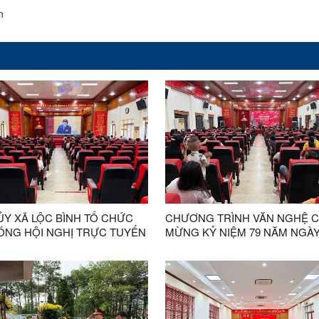
n
ỦY XÃ LỘC BÌNH TỔ CHỨC
CHƯƠNG TRÌNH VĂN NGHỆ 
SÓNG HỘI NGHỊ TRỰC TUYẾN
MỪNG KỶ NIỆM 79 NĂM NGÀ
QUỐC NGHIÊN CỨU, HỌC
THƯƠNG BINH - LIỆT SĨ DIỄN
UÁN TRIỆT VÀ TRIỂN KHAI
THÀNH CÔNG TỐT ĐẸP
HIỆN NGHỊ QUYẾT HỘI NGHỊ
HỨ BA BAN CHẤP HÀNH
 ƯƠNG ĐẢNG KHÓA XIV