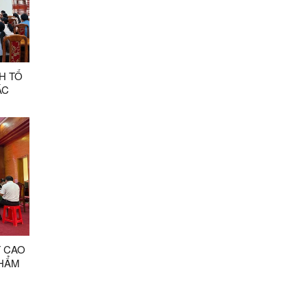
H TỔ
ÁC
CÁN
T CAO
PHẨM
A XÁC