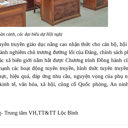
àn cảnh, các đại biểu dự Hội nghị
yên truyền giáo dục nâng cao nhận thức cho cán bộ, hội
hành nghiêm
chủ trương đường lối của Đảng, chính sách p
ác xã biên giới nắm bắt được Chương trình Đồng hành c
ạnh các hoạt động tuyên truyền, hình thức tuyên truyề
thực, hiệu quả, đáp ứng nhu cầu, nguyện vọng
của phụ n
kinh tế, văn hóa, xã
hội, củng cố Quốc phòng, An ninh 
 Trung tâm VH,TT&TT Lộc Bình