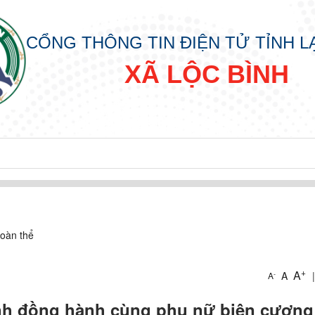
CỔNG THÔNG TIN ĐIỆN TỬ TỈNH 
XÃ LỘC BÌNH
oàn thể
+
A
A
|
-
A
IN
ình đồng hành cùng phụ nữ biên cươn