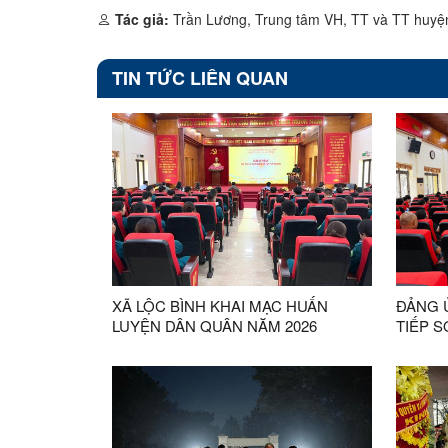
Tác giả:
Trần Lương, Trung tâm VH, TT và TT huyệ
TIN TỨC LIÊN QUAN
XÃ LỘC BÌNH KHAI MẠC HUẤN
ĐẢNG 
LUYỆN DÂN QUÂN NĂM 2026
TIẾP 
TOÀN 
TẬP, Q
THỰC 
LẦN T
TRUNG