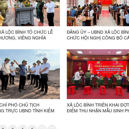
XÃ LỘC BÌNH TỔ CHỨC LỄ
ĐẢNG ỦY – UBND XÃ LỘC BÌN
HƯƠNG, VIẾNG NGHĨA
CHỨC HỘI NGHỊ CÔNG BỐ C
LIỆT SĨ LỘC BÌNH NHÂN KỶ
QUYẾT ĐỊNH VỀ CÔNG TÁC 
79 NĂM NGÀY THƯƠNG BINH
BỘ
Ĩ
CHÍ PHÓ CHỦ TỊCH
XÃ LỘC BÌNH TRIỂN KHAI ĐỢ
G TRỰC UBND TỈNH KIỂM
ĐIỂM THU NHẬN MẪU SINH 
ẾN ĐỘ CÁC DỰ ÁN TRÊN ĐỊA
ADN THÂN NHÂN LIỆT SĨ CHƯ
 LỘC BÌNH
ĐỊNH ĐƯỢC THÔNG TIN