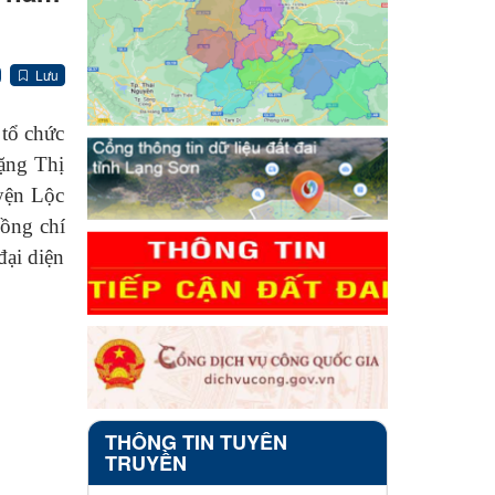
Lưu
tổ chức
ặng Thị
yện Lộc
ồng chí
đại diện
THÔNG TIN TUYÊN
TRUYỀN