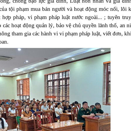
ng, chống bạo lực gia đình, Luật
hôn nhân và gia đìn
 của tội phạm mua bán người
và hoạt động móc nối, lôi 
t hợp
pháp, vi phạm pháp luật nước ngoài... ; tuyên tru
 các hoạt động quản lý, bảo vệ chủ quyền lãnh thổ, an n
 không tham gia các hành vi vi phạm pháp
luật, viết đơn, kh
oan.