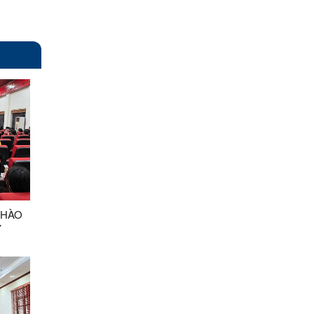
CHÀO
Y
 RA