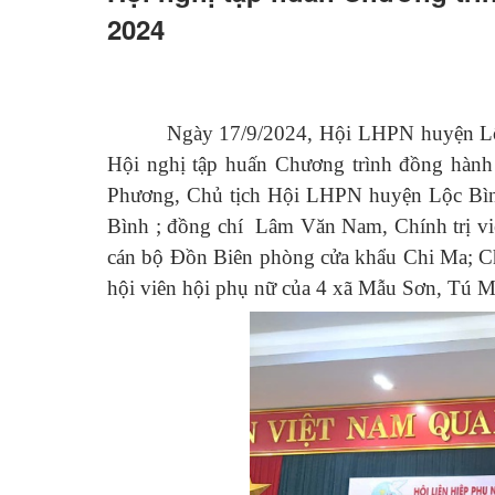
2024
Hỏi đáp
Ngày 17/9/2024, Hội LHPN huyện Lộc
Hội nghị tập huấn Chương trình đồng hàn
Phương, Chủ tịch Hội LHPN huyện Lộc Bìn
Bình ; đồng chí Lâm Văn Nam, Chính trị vi
cán bộ Đồn Biên phòng cửa khẩu Chi Ma; Chủ
hội viên hội phụ nữ của 4 xã Mẫu Sơn, Tú M