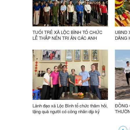
TUỔI TRẺ XÃ LỘC BÌNH TỔ CHỨC
UBND 
LỄ THẮP NẾN TRI ÂN CÁC ANH
DÂNG 
HÙNG LIỆT SĨ NHÂN KỶ NIỆM 79
TRANG 
NĂM NGÀY THƯƠNG BINH - LIỆT SĨ
NIỆM 
(27/7/1947 - 27/7/2026)
- LIỆT S
Lãnh đạo xã Lộc Bình tổ chức thăm hỏi,
ĐỒNG 
tặng quà người có công nhân dịp kỷ
THƯỜN
niệm 79 năm Ngày Thương binh - Liệt
TRA TI
sĩ
BÀN XÃ