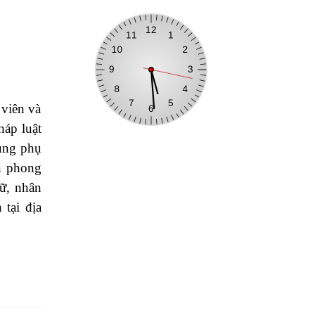
 viên và
háp luật
ùng phụ
n phong
ữ, nhân
tại địa