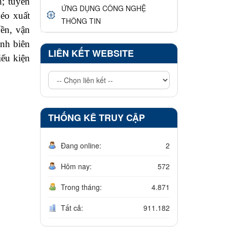
h;
tuyên
ỨNG DỤNG CÔNG NGHỆ
kéo xuất
THÔNG TIN
yền, vận
inh biên
LIÊN KẾT WEBSITE
iếu kiện
THỐNG KÊ TRUY CẬP
Đang online:
2
Hôm nay:
572
Trong tháng:
4.871
Tất cả:
911.182