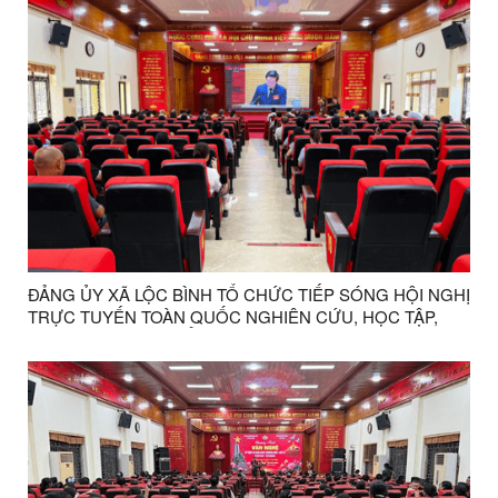
ĐẢNG ỦY XÃ LỘC BÌNH TỔ CHỨC TIẾP SÓNG HỘI NGHỊ
TRỰC TUYẾN TOÀN QUỐC NGHIÊN CỨU, HỌC TẬP,
QUÁN TRIỆT VÀ TRIỂN KHAI THỰC HIỆN NGHỊ QUYẾT
HỘI NGHỊ LẦN THỨ BA BAN CHẤP HÀNH TRUNG
ƯƠNG ĐẢNG KHÓA XIV