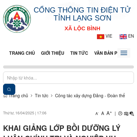
CỔNG THÔNG TIN ĐIỆN TỬ
TỈNH LẠNG SƠN
XÃ LỘC BÌNH
VIE
EN
TRANG CHỦ
GIỚI THIỆU
TIN TỨC
VĂN BẢN PHÁP LUẬ
Toggle
naviga
Trang chủ
Tin tức
Công tác xây dựng Đảng - Đoàn thể
+
A
Thứ tư, 16/04/2025
|
17:06
A
|
-
A
KHAI GIẢNG LỚP BỒI DƯỠNG LÝ