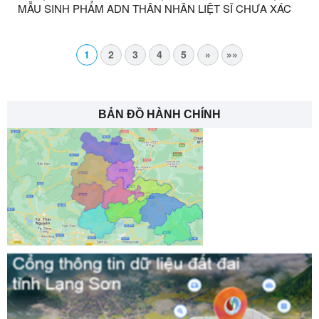
MẪU SINH PHẨM ADN THÂN NHÂN LIỆT SĨ CHƯA XÁC
ĐỊNH ĐƯỢC THÔNG TIN
1
2
3
4
5
»
»»
BẢN ĐỒ HÀNH CHÍNH