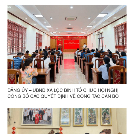
ĐẢNG ỦY – UBND XÃ LỘC BÌNH TỔ CHỨC HỘI NGHỊ
CÔNG BỐ CÁC QUYẾT ĐỊNH VỀ CÔNG TÁC CÁN BỘ