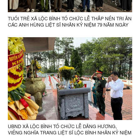
TUỔI TRẺ XÃ LỘC BÌNH TỔ CHỨC LỄ THẮP NẾN TRI ÂN
CÁC ANH HÙNG LIỆT SĨ NHÂN KỶ NIỆM 79 NĂM NGÀY
THƯƠNG BINH - LIỆT SĨ (27/7/1947 - 27/7/2026)
UBND XÃ LỘC BÌNH TỔ CHỨC LỄ DÂNG HƯƠNG,
VIẾNG NGHĨA TRANG LIỆT SĨ LỘC BÌNH NHÂN KỶ NIỆM
79 NĂM NGÀY THƯƠNG BINH - LIỆT SĨ