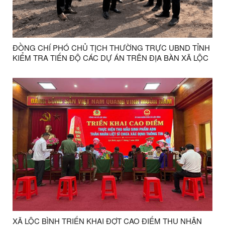
ĐỒNG CHÍ PHÓ CHỦ TỊCH THƯỜNG TRỰC UBND TỈNH
KIỂM TRA TIẾN ĐỘ CÁC DỰ ÁN TRÊN ĐỊA BÀN XÃ LỘC
BÌNH
XÃ LỘC BÌNH TRIỂN KHAI ĐỢT CAO ĐIỂM THU NHẬN