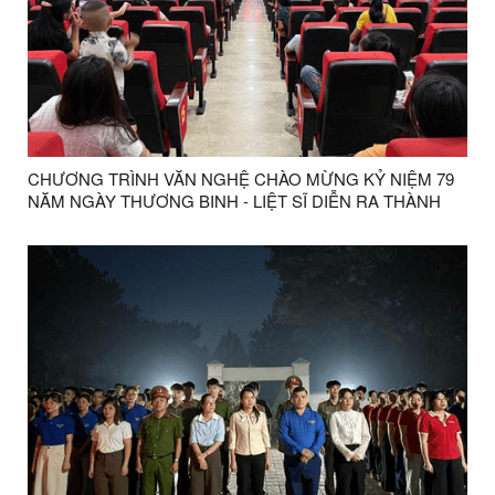
CHƯƠNG TRÌNH VĂN NGHỆ CHÀO MỪNG KỶ NIỆM 79
NĂM NGÀY THƯƠNG BINH - LIỆT SĨ DIỄN RA THÀNH
CÔNG TỐT ĐẸP