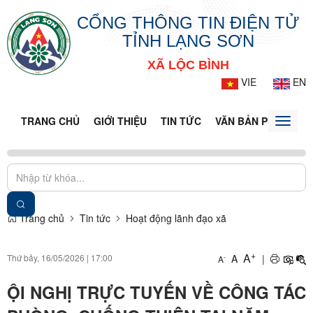
CỔNG THÔNG TIN ĐIỆN TỬ
TỈNH LẠNG SƠN
XÃ LỘC BÌNH
VIE
EN
TRANG CHỦ
GIỚI THIỆU
TIN TỨC
VĂN BẢN PHÁP LUẬ
Toggle
naviga
Trang chủ
Tin tức
Hoạt động lãnh đạo xã
+
A
Thứ bảy, 16/05/2026
|
17:00
A
|
-
A
ỘI NGHỊ TRỰC TUYẾN VỀ CÔNG TÁC