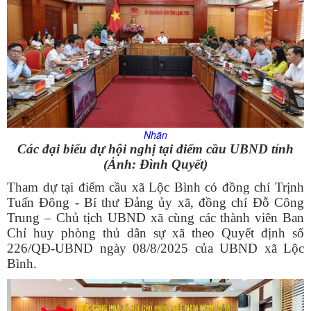
Nhãn
Các đại biểu dự hội nghị tại điểm cầu UBND tỉnh
(Ảnh: Đình Quyết)
Tham dự tại điểm cầu xã Lộc Bình có đồng chí Trịnh
Tuấn Đông - Bí thư Đảng ủy xã, đồng chí Đỗ Công
Trung – Chủ tịch UBND xã cùng các thành viên Ban
Chỉ huy phòng thủ dân sự xã theo Quyết định số
226/QĐ-UBND ngày 08/8/2025 của UBND xã Lộc
Bình.