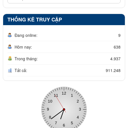
THỐNG KÊ TRUY CẬP
Đang online:
9
Hôm nay:
638
Trong tháng:
4.937
Tất cả:
911.248