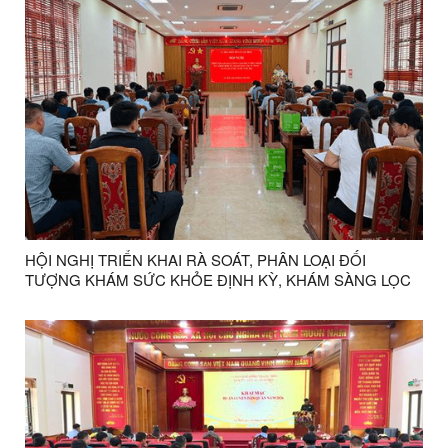
HỘI NGHỊ TRIỂN KHAI RÀ SOÁT, PHÂN LOẠI ĐỐI
TƯỢNG KHÁM SỨC KHỎE ĐỊNH KỲ, KHÁM SÀNG LỌC
SỬ DỤNG NGÂN SÁCH NHÀ NƯỚC NĂM 2026