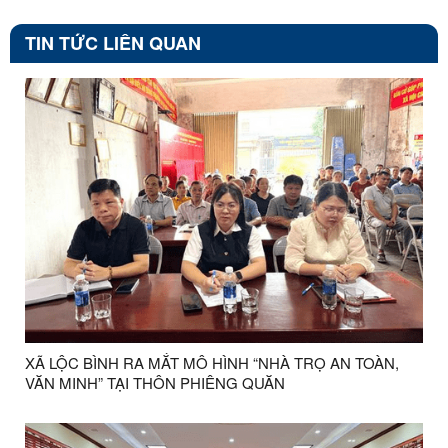
TIN TỨC LIÊN QUAN
XÃ LỘC BÌNH RA MẮT MÔ HÌNH “NHÀ TRỌ AN TOÀN,
VĂN MINH” TẠI THÔN PHIÊNG QUĂN