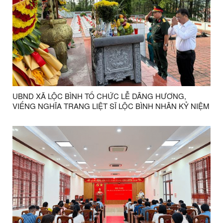
UBND XÃ LỘC BÌNH TỔ CHỨC LỄ DÂNG HƯƠNG,
VIẾNG NGHĨA TRANG LIỆT SĨ LỘC BÌNH NHÂN KỶ NIỆM
79 NĂM NGÀY THƯƠNG BINH - LIỆT SĨ