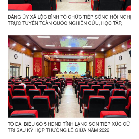
ĐẢNG ỦY XÃ LỘC BÌNH TỔ CHỨC TIẾP SÓNG HỘI NGHỊ
TRỰC TUYẾN TOÀN QUỐC NGHIÊN CỨU, HỌC TẬP,
QUÁN TRIỆT VÀ TRIỂN KHAI THỰC HIỆN NGHỊ QUYẾT
HỘI NGHỊ LẦN THỨ BA BAN CHẤP HÀNH TRUNG
ƯƠNG ĐẢNG KHÓA XIV
TỔ ĐẠI BIỂU SỐ 5 HĐND TỈNH LẠNG SƠN TIẾP XÚC CỬ
TRI SAU KỲ HỌP THƯỜNG LỆ GIỮA NĂM 2026