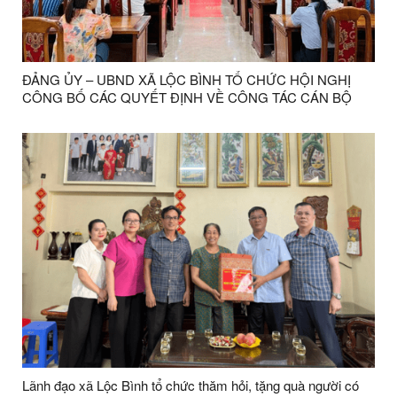
ĐẢNG ỦY – UBND XÃ LỘC BÌNH TỔ CHỨC HỘI NGHỊ
CÔNG BỐ CÁC QUYẾT ĐỊNH VỀ CÔNG TÁC CÁN BỘ
Lãnh đạo xã Lộc Bình tổ chức thăm hỏi, tặng quà người có