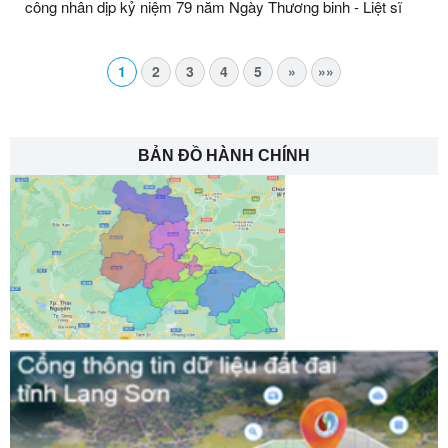
công nhân dịp kỷ niệm 79 năm Ngày Thương binh - Liệt sĩ
1
2
3
4
5
»
»»
BẢN ĐỒ HÀNH CHÍNH