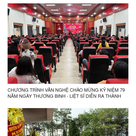
CHƯƠNG TRÌNH VĂN NGHỆ CHÀO MỪNG KỶ NIỆM 79
NĂM NGÀY THƯƠNG BINH - LIỆT SĨ DIỄN RA THÀNH
CÔNG TỐT ĐẸP