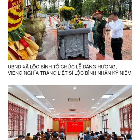
UBND XÃ LỘC BÌNH TỔ CHỨC LỄ DÂNG HƯƠNG,
VIẾNG NGHĨA TRANG LIỆT SĨ LỘC BÌNH NHÂN KỶ NIỆM
79 NĂM NGÀY THƯƠNG BINH - LIỆT SĨ