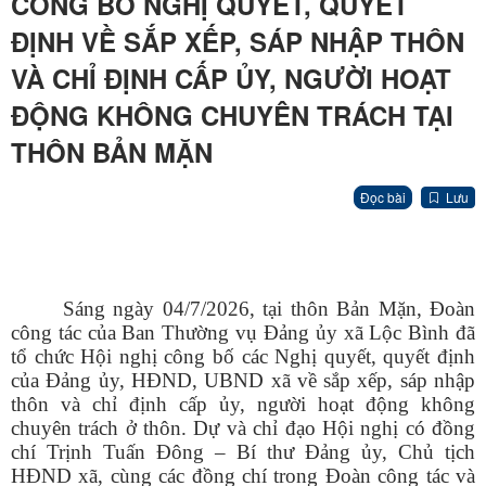
CÔNG BỐ NGHỊ QUYẾT, QUYẾT
ĐỊNH VỀ SẮP XẾP, SÁP NHẬP THÔN
VÀ CHỈ ĐỊNH CẤP ỦY, NGƯỜI HOẠT
ĐỘNG KHÔNG CHUYÊN TRÁCH TẠI
THÔN BẢN MẶN
Đọc bài
Lưu
Sáng ngày 04/7/2026, tại thôn Bản Mặn, Đoàn
công tác của Ban Thường vụ Đảng ủy xã Lộc Bình đã
tổ chức Hội nghị công bố các Nghị quyết, quyết định
của Đảng ủy, HĐND, UBND xã về sắp xếp, sáp nhập
thôn và chỉ định cấp ủy, người hoạt động không
chuyên trách ở thôn. Dự và chỉ đạo Hội nghị có đồng
chí Trịnh Tuấn Đông – Bí thư Đảng ủy, Chủ tịch
HĐND xã, cùng các đồng chí trong Đoàn công tác và