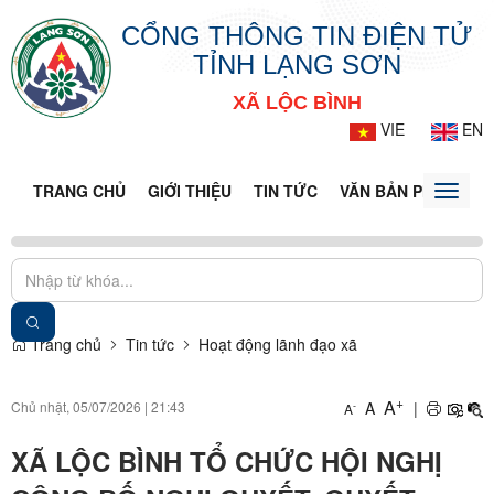
CỔNG THÔNG TIN ĐIỆN TỬ
TỈNH LẠNG SƠN
XÃ LỘC BÌNH
VIE
EN
TRANG CHỦ
GIỚI THIỆU
TIN TỨC
VĂN BẢN PHÁP LUẬ
Toggle
naviga
Trang chủ
Tin tức
Hoạt động lãnh đạo xã
+
A
Chủ nhật, 05/07/2026
|
21:43
A
|
-
A
XÃ LỘC BÌNH TỔ CHỨC HỘI NGHỊ