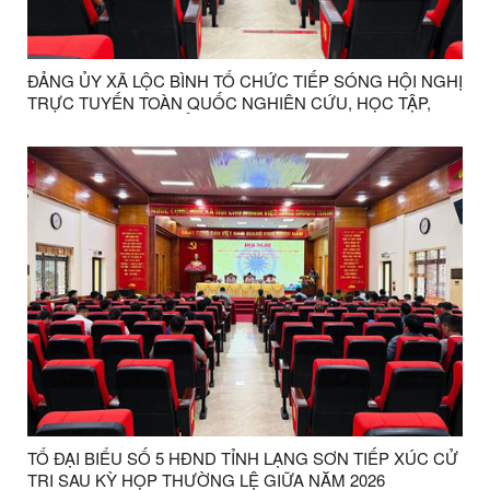
ĐẢNG ỦY XÃ LỘC BÌNH TỔ CHỨC TIẾP SÓNG HỘI NGHỊ
TRỰC TUYẾN TOÀN QUỐC NGHIÊN CỨU, HỌC TẬP,
QUÁN TRIỆT VÀ TRIỂN KHAI THỰC HIỆN NGHỊ QUYẾT
HỘI NGHỊ LẦN THỨ BA BAN CHẤP HÀNH TRUNG
ƯƠNG ĐẢNG KHÓA XIV
TỔ ĐẠI BIỂU SỐ 5 HĐND TỈNH LẠNG SƠN TIẾP XÚC CỬ
TRI SAU KỲ HỌP THƯỜNG LỆ GIỮA NĂM 2026