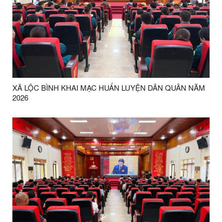
XÃ LỘC BÌNH KHAI MẠC HUẤN LUYỆN DÂN QUÂN NĂM
2026