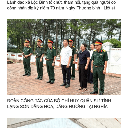
Lãnh đạo xã Lộc Bình tổ chức thăm hỏi, tặng quà người có
công nhân dịp kỷ niệm 79 năm Ngày Thương binh - Liệt sĩ
ĐOÀN CÔNG TÁC CỦA BỘ CHỈ HUY QUÂN SỰ TỈNH
LẠNG SƠN DÂNG HOA, DÂNG HƯƠNG TẠI NGHĨA
TRANG LIỆT SĨ LỘC BÌNH NHÂN KỶ NIỆM 79 NĂM NGÀY
THƯƠNG BINH, LIỆT SĨ (27/7/1947 - 27/7/2026)