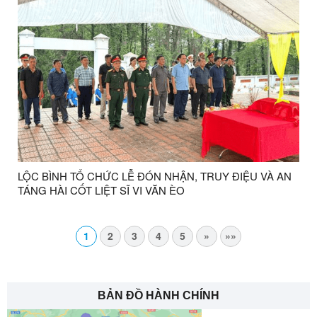
LỘC BÌNH TỔ CHỨC LỄ ĐÓN NHẬN, TRUY ĐIỆU VÀ AN
TÁNG HÀI CỐT LIỆT SĨ VI VĂN ÈO
1
2
3
4
5
»
»»
BẢN ĐỒ HÀNH CHÍNH