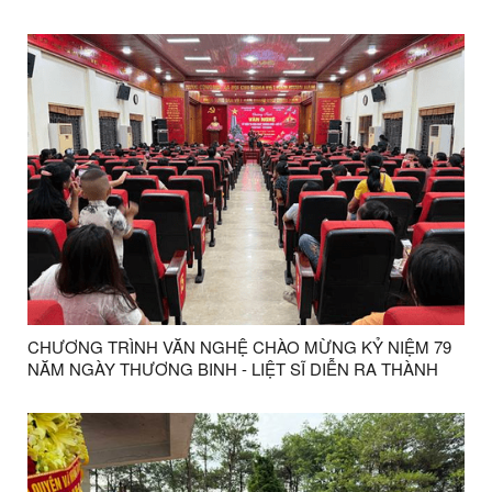
CHƯƠNG TRÌNH VĂN NGHỆ CHÀO MỪNG KỶ NIỆM 79
NĂM NGÀY THƯƠNG BINH - LIỆT SĨ DIỄN RA THÀNH
CÔNG TỐT ĐẸP