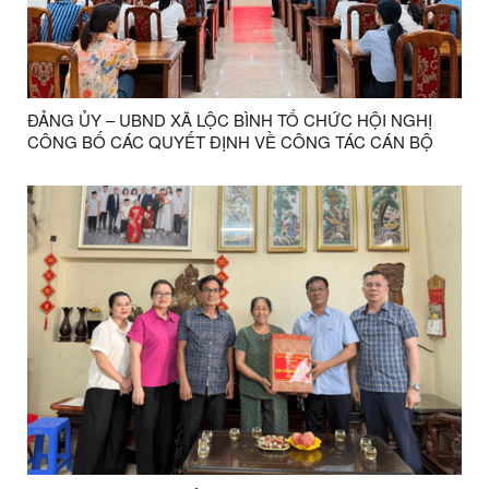
ĐẢNG ỦY – UBND XÃ LỘC BÌNH TỔ CHỨC HỘI NGHỊ
CÔNG BỐ CÁC QUYẾT ĐỊNH VỀ CÔNG TÁC CÁN BỘ