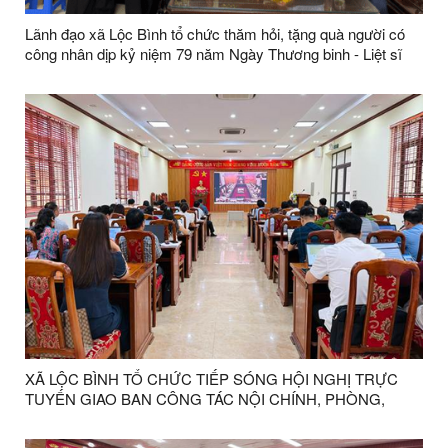
Lãnh đạo xã Lộc Bình tổ chức thăm hỏi, tặng quà người có
công nhân dịp kỷ niệm 79 năm Ngày Thương binh - Liệt sĩ
XÃ LỘC BÌNH TỔ CHỨC TIẾP SÓNG HỘI NGHỊ TRỰC
TUYẾN GIAO BAN CÔNG TÁC NỘI CHÍNH, PHÒNG,
CHỐNG THAM NHŨNG, LÃNG PHÍ, TIÊU CỰC VÀ CẢI
CÁCH TƯ PHÁP 6 THÁNG ĐẦU NĂM 2026