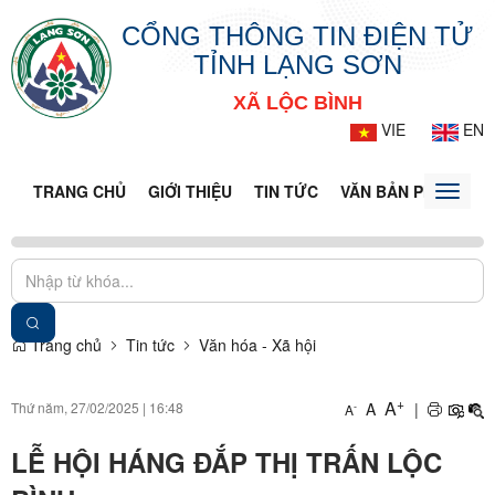
CỔNG THÔNG TIN ĐIỆN TỬ
TỈNH LẠNG SƠN
XÃ LỘC BÌNH
VIE
EN
TRANG CHỦ
GIỚI THIỆU
TIN TỨC
VĂN BẢN PHÁP LUẬ
Toggle
naviga
Trang chủ
Tin tức
Văn hóa - Xã hội
+
A
Thứ năm, 27/02/2025
|
16:48
A
|
-
A
LỄ HỘI HÁNG ĐẮP THỊ TRẤN LỘC