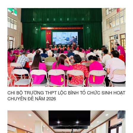
Ngày Báo chí Cách mạng Việt Nam (21/6/1925 - 21/6/2026)
CHI BỘ TRƯỜNG THPT LỘC BÌNH TỔ CHỨC SINH HOẠT
CHUYÊN ĐỀ NĂM 2026