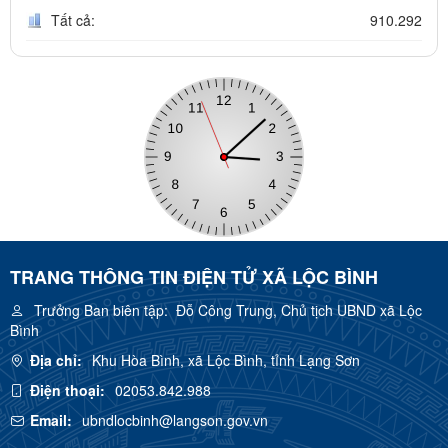
Tất cả:
910.292
TRANG THÔNG TIN ĐIỆN TỬ XÃ LỘC BÌNH
Trưởng Ban biên tập:
Đỗ Công Trung, Chủ tịch UBND xã Lộc
Bình
Địa chỉ:
Khu Hòa Bình, xã Lộc Bình, tỉnh Lạng Sơn
Điện thoại:
02053.842.988
Email:
ubndlocbinh@langson.gov.vn