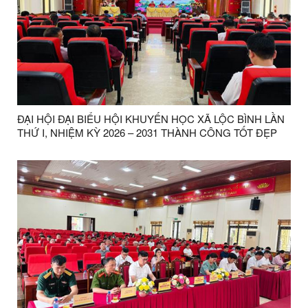
ĐẠI HỘI ĐẠI BIỂU HỘI KHUYẾN HỌC XÃ LỘC BÌNH LẦN
THỨ I, NHIỆM KỲ 2026 – 2031 THÀNH CÔNG TỐT ĐẸP