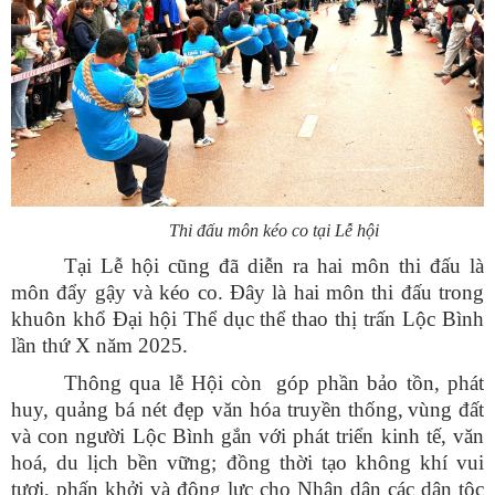
Thi đấu môn kéo co tại Lễ hội
Tại Lễ hội cũng đã diễn ra hai môn thi đấu là
môn đẩy gậy và kéo co. Đây là hai môn thi đấu trong
khuôn khổ Đại hội Thể dục thể thao thị trấn Lộc Bình
lần thứ X năm 2025.
T
hông qua lễ Hội còn
góp phần bảo tồn, phát
huy, quảng bá
n
ét đẹp
văn hóa truyền thống,
vùng
đất
và con người
Lộc Bình
gắn với phát triển kinh tế, văn
hoá, du lịch bền vững; đồng thời tạo không khí vui
tươi, phấn khởi và động lực cho Nhân dân các dân tộc