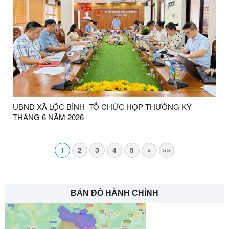
UBND XÃ LỘC BÌNH TỔ CHỨC HỌP THƯỜNG KỲ
THÁNG 6 NĂM 2026
1
2
3
4
5
»
»»
BẢN ĐỒ HÀNH CHÍNH