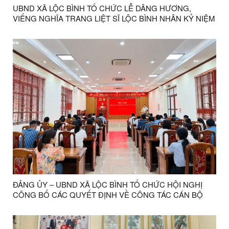
UBND XÃ LỘC BÌNH TỔ CHỨC LỄ DÂNG HƯƠNG,
VIẾNG NGHĨA TRANG LIỆT SĨ LỘC BÌNH NHÂN KỶ NIỆM
79 NĂM NGÀY THƯƠNG BINH - LIỆT SĨ
ĐẢNG ỦY – UBND XÃ LỘC BÌNH TỔ CHỨC HỘI NGHỊ
CÔNG BỐ CÁC QUYẾT ĐỊNH VỀ CÔNG TÁC CÁN BỘ