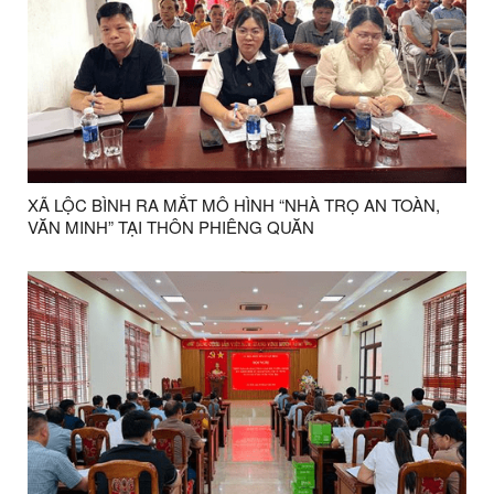
XÃ LỘC BÌNH RA MẮT MÔ HÌNH “NHÀ TRỌ AN TOÀN,
VĂN MINH” TẠI THÔN PHIÊNG QUĂN