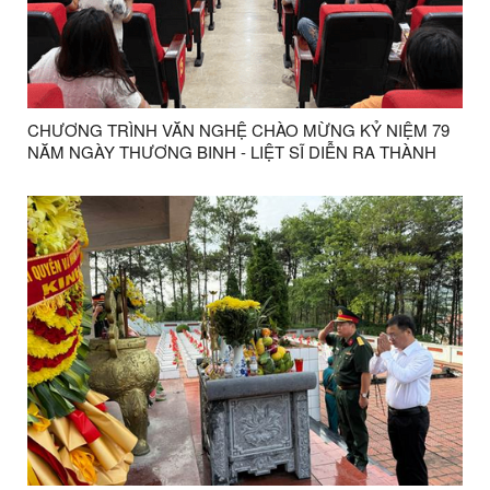
CHƯƠNG TRÌNH VĂN NGHỆ CHÀO MỪNG KỶ NIỆM 79
NĂM NGÀY THƯƠNG BINH - LIỆT SĨ DIỄN RA THÀNH
CÔNG TỐT ĐẸP