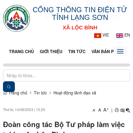
CỔNG THÔNG TIN ĐIỆN TỬ
TỈNH LẠNG SƠN
XÃ LỘC BÌNH
VIE
EN
TRANG CHỦ
GIỚI THIỆU
TIN TỨC
VĂN BẢN PHÁP LUẬ
Toggle
naviga
Trang chủ
Tin tức
Hoạt động lãnh đạo xã
+
A
Thứ tư, 14/08/2024
|
15:25
A
|
-
A
Đoàn công tác Bộ Tư pháp làm việc