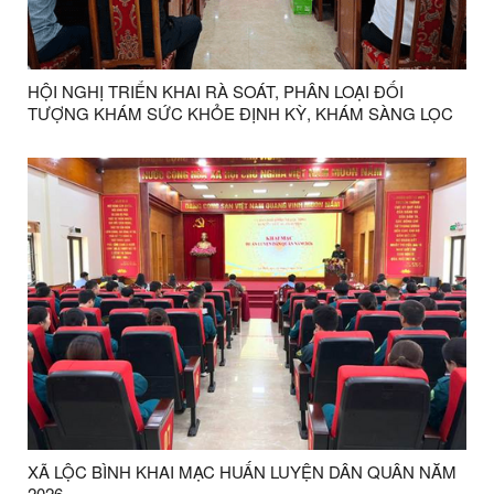
HỘI NGHỊ TRIỂN KHAI RÀ SOÁT, PHÂN LOẠI ĐỐI
TƯỢNG KHÁM SỨC KHỎE ĐỊNH KỲ, KHÁM SÀNG LỌC
SỬ DỤNG NGÂN SÁCH NHÀ NƯỚC NĂM 2026
XÃ LỘC BÌNH KHAI MẠC HUẤN LUYỆN DÂN QUÂN NĂM
2026