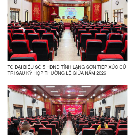
TỔ ĐẠI BIỂU SỐ 5 HĐND TỈNH LẠNG SƠN TIẾP XÚC CỬ
TRI SAU KỲ HỌP THƯỜNG LỆ GIỮA NĂM 2026