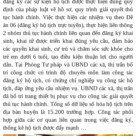
đăng ký các sự kiện hộ tịch được thực hiện đúng quy
định của pháp luật về hồ sơ, quy trình giải quyết thủ
tục hành chính. Việc thực hiện các nhiệm vụ theo Đề
án 06 (đăng ký hộ tịch trực tuyến), thực hiện liên thông
2 nhóm thủ tục hành chính liên quan đến đăng ký khai
sinh, khai tử được triển khai đúng yêu cầu, đảm bảo
các quyền khai sinh, cư trú và chăm sóc sức khỏe cho
trẻ em dưới 6 tuổi, tạo điều kiện thuận lợi cho người
dân. Tại Phòng Tư pháp và UBND các xã, thị trấn bố
trí công chức có trình độ chuyên môn làm công tác
đăng ký hộ tịch, có chứng chỉ nghiệp vụ công tác hộ
tịch, đáp ứng yêu cầu nhiệm vụ. UBND các xã, thị trấn
đã bố trí trang thiết bị phục vụ cho công tác giải quyết
thủ tục hành chính. Tổng số dữ liệu số hóa hộ tịch trên
địa bàn huyện là 15.200 trường hợp. Công tác phối
hợp giữa các cơ quan liên quan trong việc đăng ký,
thống kê hộ tịch được đẩy mạnh …