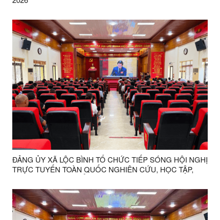
ĐẢNG ỦY XÃ LỘC BÌNH TỔ CHỨC TIẾP SÓNG HỘI NGHỊ
TRỰC TUYẾN TOÀN QUỐC NGHIÊN CỨU, HỌC TẬP,
QUÁN TRIỆT VÀ TRIỂN KHAI THỰC HIỆN NGHỊ QUYẾT
HỘI NGHỊ LẦN THỨ BA BAN CHẤP HÀNH TRUNG
ƯƠNG ĐẢNG KHÓA XIV