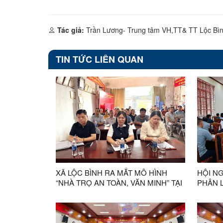
Tác giả:
Trần Lương- Trung tâm VH,TT& TT Lộc Bì
TIN TỨC LIÊN QUAN
XÃ LỘC BÌNH RA MẮT MÔ HÌNH
HỘI NG
“NHÀ TRỌ AN TOÀN, VĂN MINH” TẠI
PHÂN 
THÔN PHIÊNG QUĂN
KHỎE 
SỬ DỤNG 
NĂM 2