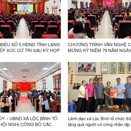
 BIỂU SỐ 5 HĐND TỈNH LẠNG
CHƯƠNG TRÌNH VĂN NGHỆ 
ẾP XÚC CỬ TRI SAU KỲ HỌP
MỪNG KỶ NIỆM 79 NĂM NGÀ
G LỆ GIỮA NĂM 2026
THƯƠNG BINH - LIỆT SĨ DIỄN
THÀNH CÔNG TỐT ĐẸP
Y – UBND XÃ LỘC BÌNH TỔ
Lãnh đạo xã Lộc Bình tổ chức th
HỘI NGHỊ CÔNG BỐ CÁC
tặng quà người có công nhân dịp
 ĐỊNH VỀ CÔNG TÁC CÁN
niệm 79 năm Ngày Thương binh -