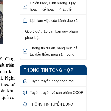
Chiến lược, Định hướng, Quy
hoạch, Kế hoạch, Phát triển
Lịch làm việc của Lãnh đạo xã
Góp ý dự thảo văn bản quy phạm
pháp luật
Thông tin dự án, hạng mục đầu
tư, đấu thầu, mua sắm công
 01 đảng
át triển
THÔNG TIN TỔNG HỢP
đoàn kết
hị, Nghị
Tuyên truyền nông thôn mới
 theo tư
 án khu
Tuyên truyền về sản phẩm OCOP
t quả có
THÔNG TIN TUYỂN DỤNG