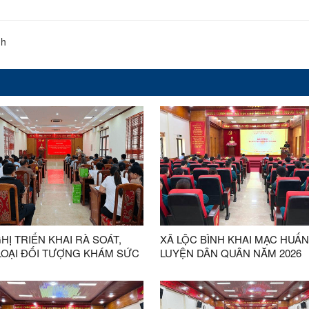
nh
HỊ TRIỂN KHAI RÀ SOÁT,
XÃ LỘC BÌNH KHAI MẠC HUẤN
LOẠI ĐỐI TƯỢNG KHÁM SỨC
LUYỆN DÂN QUÂN NĂM 2026
ĐỊNH KỲ, KHÁM SÀNG LỌC
NGÂN SÁCH NHÀ NƯỚC
026