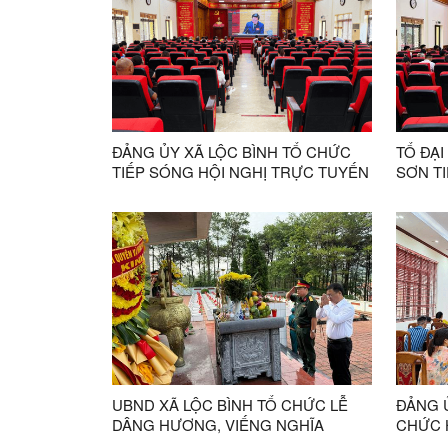
ĐẢNG ỦY XÃ LỘC BÌNH TỔ CHỨC
TỔ ĐẠI
TIẾP SÓNG HỘI NGHỊ TRỰC TUYẾN
SƠN TI
TOÀN QUỐC NGHIÊN CỨU, HỌC
THƯỜN
TẬP, QUÁN TRIỆT VÀ TRIỂN KHAI
THỰC HIỆN NGHỊ QUYẾT HỘI NGHỊ
LẦN THỨ BA BAN CHẤP HÀNH
TRUNG ƯƠNG ĐẢNG KHÓA XIV
UBND XÃ LỘC BÌNH TỔ CHỨC LỄ
ĐẢNG Ủ
DÂNG HƯƠNG, VIẾNG NGHĨA
CHỨC 
TRANG LIỆT SĨ LỘC BÌNH NHÂN KỶ
QUYẾT