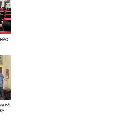
CHÀO
Y
 RA
ăm hỏi,
 kỷ
 Liệt