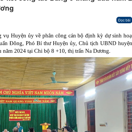
Dương
Đọc bài
 vụ Huyện ủy về phân công cán bộ định kỳ dự sinh hoạt
h Tuấn Đông, Phó Bí thư Huyện ủy, Chủ tịch UBND huyện
u năm 2024 tại Chi bộ 8 +10, thị trấn Na Dương.