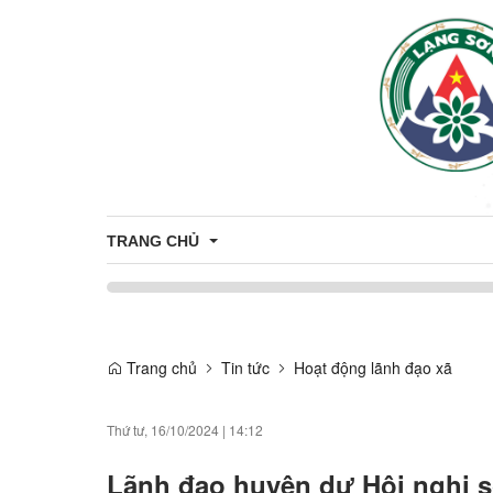
TRANG CHỦ
Thông tin tuyên truyền
Tuyên truyền nông thôn mới
Trang chủ
Tin tức
Hoạt động lãnh đạo xã
CÔNG DÂN
Tuyên truyền về sản phẩm OCOP
Nhân sự
THÔNG TIN TUYỂN DỤNG
Thứ tư, 16/10/2024
|
14:12
Thông báo
ỨNG DỤNG CÔNG NGHỆ THÔNG T
Lãnh đạo huyện dự Hội nghị s