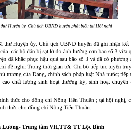
thư Huyện ủy, Chủ tịch UBND huyện phát biểu tại Hội nghị
 Bí thư Huyện ủy, Chủ tịch UBND huyện đã ghi nhận kết
n của các hộ dân bị sạt lở do ảnh hưởng cơn bão số 3 vừa 
yện đã khắc phục hậu quả sau bão số 3 và đã có phương
hí đề nghị: Trong thời gian tới, Chi bộ tiếp tục tuyên tru
ủ trương của Đảng, chính sách pháp luật Nhà nước; tiếp 
g cao chất lượng sinh hoạt thường kỳ, sinh hoạt chuyên
ính thức cho đồng chí Nông Tiến Thuận ; tại hội nghị, 
chính thức cho đồng chí Nông Tiến Thuận.
Trung tâm VH,TT& TT Lộc Bình