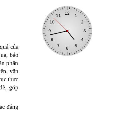
 quả của
qua, bảo
 án phân
yền, vận
tục thực
 đề, góp
các đảng