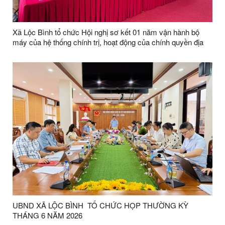
Xã Lộc Bình tổ chức Hội nghị sơ kết 01 năm vận hành bộ
máy của hệ thống chính trị, hoạt động của chính quyền địa
phương 02 cấp và công bố các Quyết định về thành lập chi
bộ thôn, kiện toàn tổ chức các thôn sau sáp nhập trên địa
bàn xã
UBND XÃ LỘC BÌNH TỔ CHỨC HỌP THƯỜNG KỲ
THÁNG 6 NĂM 2026