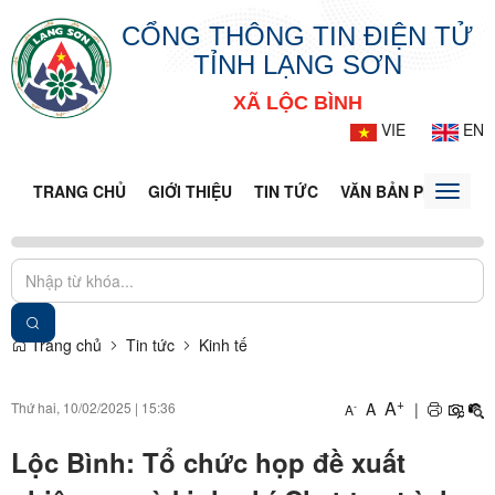
CỔNG THÔNG TIN ĐIỆN TỬ
TỈNH LẠNG SƠN
XÃ LỘC BÌNH
VIE
EN
TRANG CHỦ
GIỚI THIỆU
TIN TỨC
VĂN BẢN PHÁP LUẬ
Toggle
naviga
Trang chủ
Tin tức
Kinh tế
+
A
Thứ hai, 10/02/2025
|
15:36
A
|
-
A
Lộc Bình: Tổ chức họp đề xuất