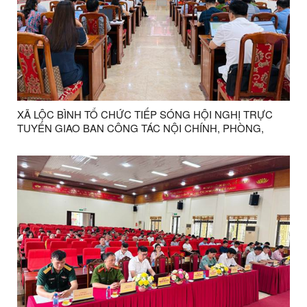
XÃ LỘC BÌNH TỔ CHỨC TIẾP SÓNG HỘI NGHỊ TRỰC
TUYẾN GIAO BAN CÔNG TÁC NỘI CHÍNH, PHÒNG,
CHỐNG THAM NHŨNG, LÃNG PHÍ, TIÊU CỰC VÀ CẢI
CÁCH TƯ PHÁP 6 THÁNG ĐẦU NĂM 2026