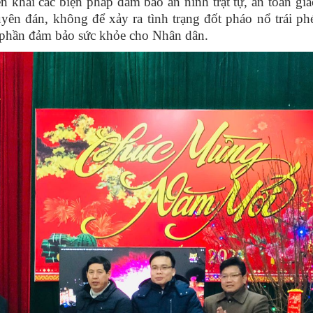
n khai các biện pháp đảm bảo an ninh trật tự, an toàn gi
uyên đán, không để xảy ra tình trạng đốt pháo nổ trái p
p phần đảm bảo sức khỏe cho Nhân dân.