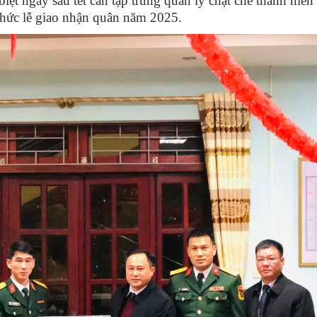
ệt ngay sau tết cần tập trung quản lý chặt chẽ thanh niên
 chức lễ giao nhận quân năm 2025.