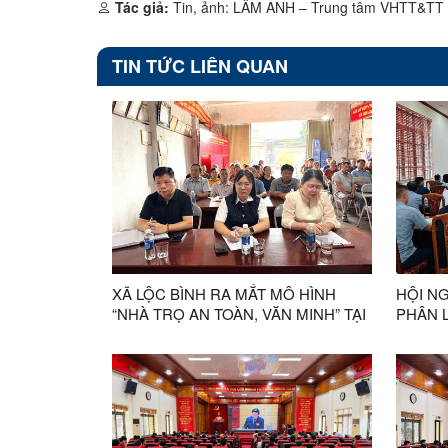
Tác giả:
Tin, ảnh: LÂM ANH – Trung tâm VHTT&TT 
TIN TỨC LIÊN QUAN
XÃ LỘC BÌNH RA MẮT MÔ HÌNH
HỘI NG
“NHÀ TRỌ AN TOÀN, VĂN MINH” TẠI
PHÂN 
THÔN PHIÊNG QUĂN
KHỎE 
SỬ DỤNG 
NĂM 2