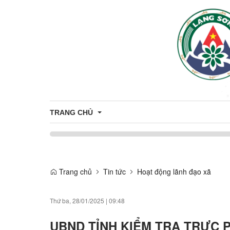
TRANG CHỦ
Thông tin tuyên truyền
Tuyên truyền nông thôn mới
Trang chủ
Tin tức
Hoạt động lãnh đạo xã
CÔNG DÂN
Tuyên truyền về sản phẩm OCOP
Nhân sự
THÔNG TIN TUYỂN DỤNG
Thứ ba, 28/01/2025
|
09:48
Thông báo
ỨNG DỤNG CÔNG NGHỆ THÔNG T
UBND TỈNH KIỂM TRA TRỰC 