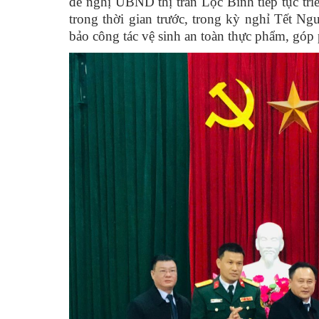
đề nghị UBND thị trấn Lộc Bình tiếp tục triể
trong thời gian trước, trong kỳ nghỉ Tết Ng
bảo công tác vệ sinh an toàn thực phẩm, gó