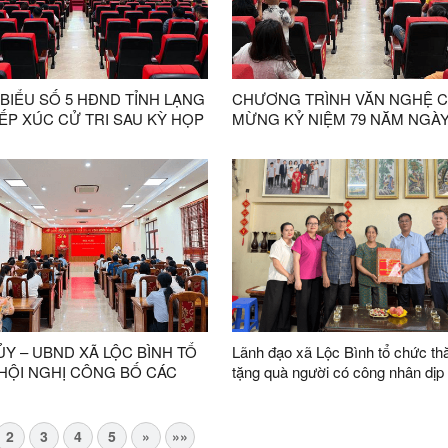
 BIỂU SỐ 5 HĐND TỈNH LẠNG
CHƯƠNG TRÌNH VĂN NGHỆ 
ẾP XÚC CỬ TRI SAU KỲ HỌP
MỪNG KỶ NIỆM 79 NĂM NGÀ
G LỆ GIỮA NĂM 2026
THƯƠNG BINH - LIỆT SĨ DIỄN
THÀNH CÔNG TỐT ĐẸP
Y – UBND XÃ LỘC BÌNH TỔ
Lãnh đạo xã Lộc Bình tổ chức th
HỘI NGHỊ CÔNG BỐ CÁC
tặng quà người có công nhân dịp
 ĐỊNH VỀ CÔNG TÁC CÁN
niệm 79 năm Ngày Thương binh -
sĩ
2
3
4
5
»
»»