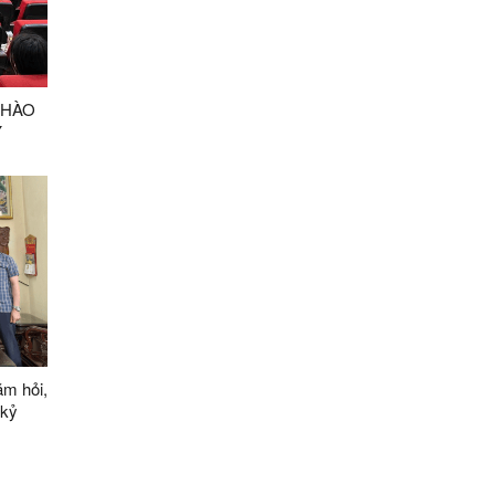
CHÀO
Y
 RA
ăm hỏi,
 kỷ
 Liệt