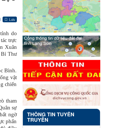
Lưu
tỉnh do
ác trực
ần Xuân
 Bí Thư
ộc Bình.
sống vật
ng chiến
rò tham
 Quân sự
THÔNG TIN TUYÊN
bất ngờ
TRUYỀN
lực phấn