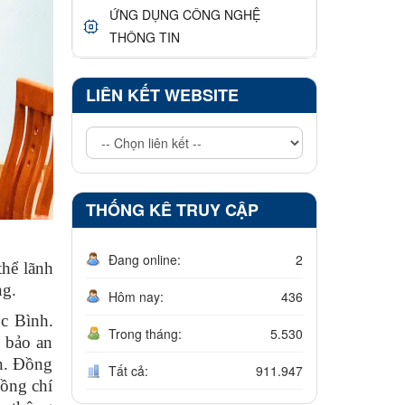
ỨNG DỤNG CÔNG NGHỆ
THÔNG TIN
LIÊN KẾT WEBSITE
THỐNG KÊ TRUY CẬP
Đang online:
2
hể lãnh
ng.
Hôm nay:
436
ộc Bình.
Trong tháng:
5.530
 bảo an
àn. Đồng
Tất cả:
911.947
Đồng chí