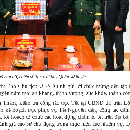
à cán bộ, chiến sĩ Ban Chỉ huy Quân sự huyện
í Phó Chủ tịch UBND tỉnh gửi lời chúc mừng đến tập t
huyện năm mới an khang, thịnh vượng, sức khỏe, thành cô
 Thăm, kiểm tra công tác trực Tết tại UBND thị trấn L
anh kế hoạch trực phục vụ Tết Nguyên đán, công tác đảm
án, kế hoạch tổ chức các hoạt động chăm lo tết trên địa b
nh giá cao sự chủ động trong thực hiện các nhiệm vụ. 