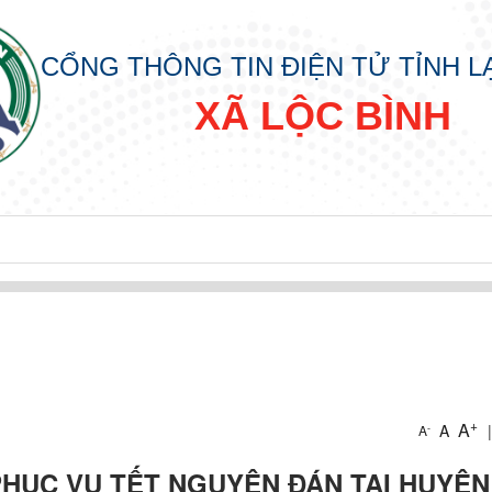
CỔNG THÔNG TIN ĐIỆN TỬ TỈNH 
XÃ LỘC BÌNH
+
A
A
|
-
A
IN
PHỤC VỤ TẾT NGUYÊN ĐÁN TẠI HUYỆN