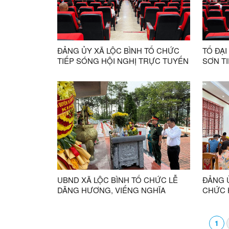
ĐẢNG ỦY XÃ LỘC BÌNH TỔ CHỨC
TỔ ĐẠI
TIẾP SÓNG HỘI NGHỊ TRỰC TUYẾN
SƠN TI
TOÀN QUỐC NGHIÊN CỨU, HỌC
THƯỜN
TẬP, QUÁN TRIỆT VÀ TRIỂN KHAI
THỰC HIỆN NGHỊ QUYẾT HỘI NGHỊ
LẦN THỨ BA BAN CHẤP HÀNH
TRUNG ƯƠNG ĐẢNG KHÓA XIV
UBND XÃ LỘC BÌNH TỔ CHỨC LỄ
ĐẢNG Ủ
DÂNG HƯƠNG, VIẾNG NGHĨA
CHỨC 
TRANG LIỆT SĨ LỘC BÌNH NHÂN KỶ
QUYẾT
NIỆM 79 NĂM NGÀY THƯƠNG BINH
BỘ
- LIỆT SĨ
1