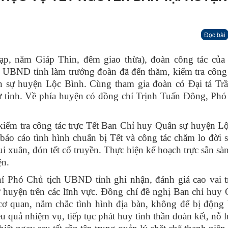
Đọc bài
hạp, năm Giáp Thìn, đêm giao thừa), đoàn công tác của 
UBND tỉnh làm trưởng đoàn đã đến thăm, kiểm tra công t
ân sự huyện Lộc Bình. Cùng tham gia đoàn có Đại tá Tr
tỉnh. Về phía huyện có đồng chí Trịnh Tuấn Đông, Phó
kiểm tra công tác trực Tết Ban Chỉ huy Quân sự huyện L
báo cáo tình hình chuẩn bị Tết và công tác chăm lo đời 
vui xuân, đón tết cổ truyền. Thực hiện kế hoạch trực sẵn sà
ện.
hí Phó Chủ tịch UBND tỉnh ghi nhận, đánh giá cao vai t
 huyện trên các lĩnh vực. Đồng chí đề nghị Ban chỉ huy
cơ quan, nắm chắc tình hình địa bàn, không để bị động 
ệu quả nhiệm vụ, tiếp tục phát huy tinh thần đoàn kết, nỗ 