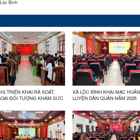
Lộc Bình
HỊ TRIỂN KHAI RÀ SOÁT,
XÃ LỘC BÌNH KHAI MẠC HUẤN
LOẠI ĐỐI TƯỢNG KHÁM SỨC
LUYỆN DÂN QUÂN NĂM 2026
ĐỊNH KỲ, KHÁM SÀNG LỌC
NGÂN SÁCH NHÀ NƯỚC
026