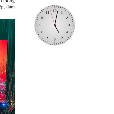
ao thông
hép, đảm