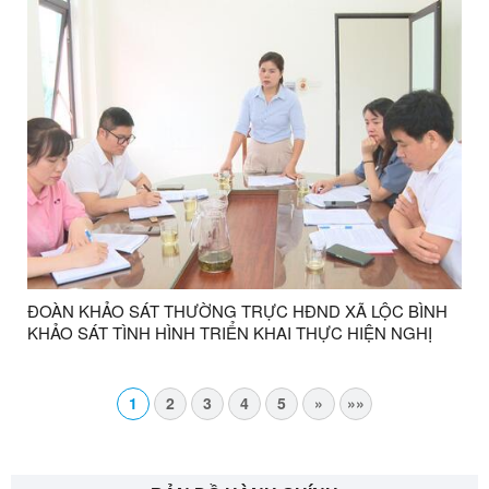
ĐOÀN KHẢO SÁT THƯỜNG TRỰC HĐND XÃ LỘC BÌNH
KHẢO SÁT TÌNH HÌNH TRIỂN KHAI THỰC HIỆN NGHỊ
QUYẾT SỐ 57-NQ/TW NGÀY 22/12/2024 CỦA BỘ CHÍNH
TRỊ
1
2
3
4
5
»
»»