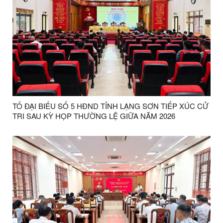
TỔ ĐẠI BIỂU SỐ 5 HĐND TỈNH LẠNG SƠN TIẾP XÚC CỬ
TRI SAU KỲ HỌP THƯỜNG LỆ GIỮA NĂM 2026