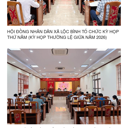
HỘI ĐỒNG NHÂN DÂN XÃ LỘC BÌNH TỔ CHỨC KỲ HỌP
THỨ NĂM (KỲ HỌP THƯỜNG LỆ GIỮA NĂM 2026)