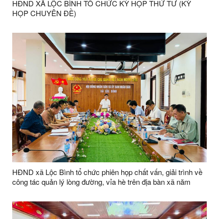
HĐND XÃ LỘC BÌNH TỔ CHỨC KỲ HỌP THỨ TƯ (KỲ
HỌP CHUYÊN ĐỀ)
HĐND xã Lộc Bình tổ chức phiên họp chất vấn, giải trình về
công tác quản lý lòng đường, vỉa hè trên địa bàn xã năm
2026