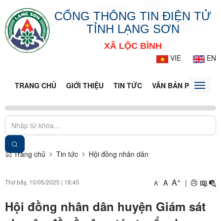
CỔNG THÔNG TIN ĐIỆN TỬ
TỈNH LẠNG SƠN
XÃ LỘC BÌNH
VIE
EN
TRANG CHỦ
GIỚI THIỆU
TIN TỨC
VĂN BẢN PHÁP LUẬ
Toggle
naviga
Trang chủ
Tin tức
Hội đồng nhân dân
+
A
Thứ bảy, 10/05/2025
|
18:45
A
|
-
A
Hội đồng nhân dân huyện Giám sát