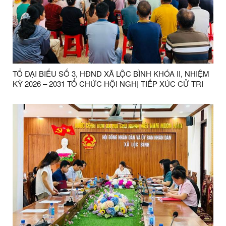
TỔ ĐẠI BIỂU SỐ 3, HĐND XÃ LỘC BÌNH KHÓA II, NHIỆM
KỲ 2026 – 2031 TỔ CHỨC HỘI NGHỊ TIẾP XÚC CỬ TRI
TẠI THÔN LĂNG XÈ