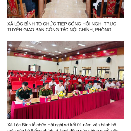
XÃ LỘC BÌNH TỔ CHỨC TIẾP SÓNG HỘI NGHỊ TRỰC
TUYẾN GIAO BAN CÔNG TÁC NỘI CHÍNH, PHÒNG,
CHỐNG THAM NHŨNG, LÃNG PHÍ, TIÊU CỰC VÀ CẢI
CÁCH TƯ PHÁP 6 THÁNG ĐẦU NĂM 2026
Xã Lộc Bình tổ chức Hội nghị sơ kết 01 năm vận hành bộ
máy của hệ thống chính trị, hoạt động của chính quyền địa