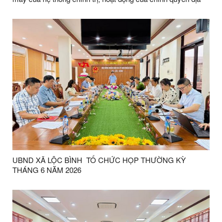
phương 02 cấp và công bố các Quyết định về thành lập chi
bộ thôn, kiện toàn tổ chức các thôn sau sáp nhập trên địa
bàn xã
UBND XÃ LỘC BÌNH TỔ CHỨC HỌP THƯỜNG KỲ
THÁNG 6 NĂM 2026