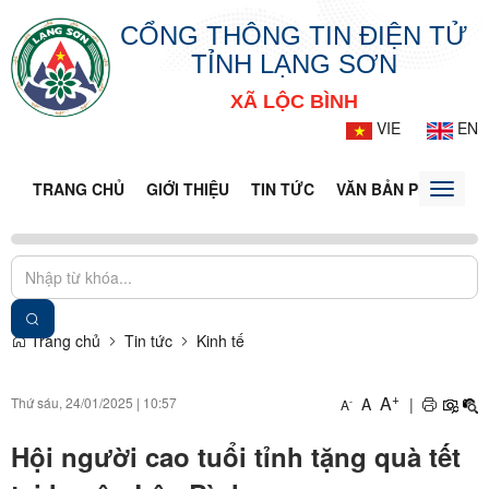
CỔNG THÔNG TIN ĐIỆN TỬ
TỈNH LẠNG SƠN
XÃ LỘC BÌNH
VIE
EN
TRANG CHỦ
GIỚI THIỆU
TIN TỨC
VĂN BẢN PHÁP LUẬ
Toggle
naviga
Trang chủ
Tin tức
Kinh tế
+
A
Thứ sáu, 24/01/2025
|
10:57
A
|
-
A
Hội người cao tuổi tỉnh tặng quà tết