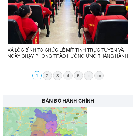
XÃ LỘC BÌNH TỔ CHỨC LỄ MÍT TINH TRỰC TUYẾN VÀ
NGÀY CHẠY PHONG TRÀO HƯỞNG ỨNG THÁNG HÀNH
ĐỘNG PHÒNG, CHỐNG MA TÚY NĂM 2026
1
2
3
4
5
»
»»
BẢN ĐỒ HÀNH CHÍNH