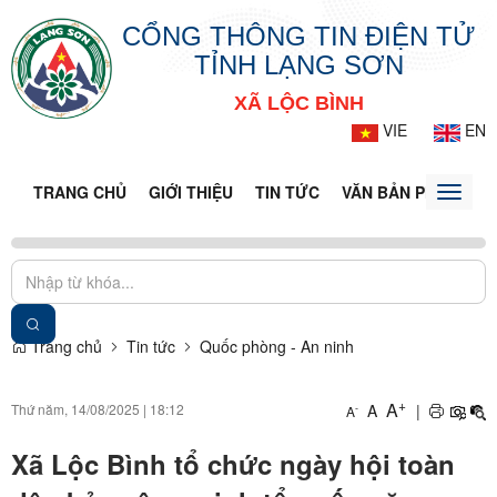
CỔNG THÔNG TIN ĐIỆN TỬ
TỈNH LẠNG SƠN
XÃ LỘC BÌNH
VIE
EN
TRANG CHỦ
GIỚI THIỆU
TIN TỨC
VĂN BẢN PHÁP LUẬ
Toggle
naviga
Trang chủ
Tin tức
Quốc phòng - An ninh
+
A
Thứ năm, 14/08/2025
|
18:12
A
|
-
A
Xã Lộc Bình tổ chức ngày hội toàn