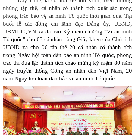
Đây cũng là cơ hội để tôn vinh, biểu dương
những tập thể, cá nhân có thành tích xuất sắc trong
phong trào bảo vệ an ninh Tổ quốc thời gian qua. Tại
buổi lễ các đồng chí lãnh đạo Đảng ủy, UBND,
UBMTTQVN xã
đã trao Kỷ niệm chương “Vì an ninh
Tổ quốc” cho 03 cá nhân; tặng Giấy khen của Chủ tịch
UBND xã cho 06 tập thể 20 cá nhân có thành tích
trong Ngày hội toàn dân bảo an ninh Tổ quốc, phong
trào thi đua lập thành tích chào mừng kỷ niệm 80 năm
ngày truyền thống Công an nhân dân Việt Nam, 20
năm Ngày hội toàn dân bảo vệ an ninh Tổ quốc.