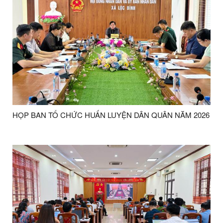
HỌP BAN TỔ CHỨC HUẤN LUYỆN DÂN QUÂN NĂM 2026