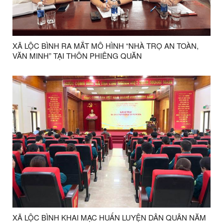
XÃ LỘC BÌNH RA MẮT MÔ HÌNH “NHÀ TRỌ AN TOÀN,
VĂN MINH” TẠI THÔN PHIÊNG QUĂN
XÃ LỘC BÌNH KHAI MẠC HUẤN LUYỆN DÂN QUÂN NĂM