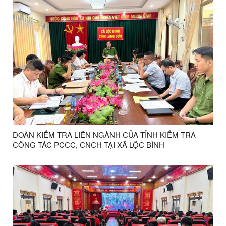
bàn xã
ĐOÀN KIỂM TRA LIÊN NGÀNH CỦA TỈNH KIỂM TRA
CÔNG TÁC PCCC, CNCH TẠI XÃ LỘC BÌNH