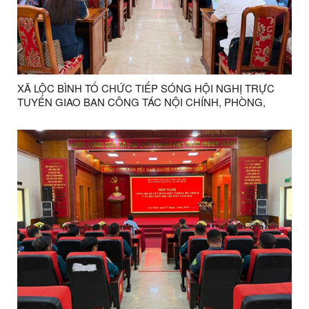
XÃ LỘC BÌNH TỔ CHỨC TIẾP SÓNG HỘI NGHỊ TRỰC
TUYẾN GIAO BAN CÔNG TÁC NỘI CHÍNH, PHÒNG,
CHỐNG THAM NHŨNG, LÃNG PHÍ, TIÊU CỰC VÀ CẢI
CÁCH TƯ PHÁP 6 THÁNG ĐẦU NĂM 2026