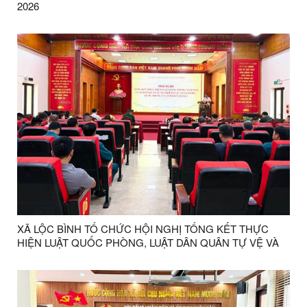
2026
XÃ LỘC BÌNH TỔ CHỨC HỘI NGHỊ TỔNG KẾT THỰC
HIỆN LUẬT QUỐC PHÒNG, LUẬT DÂN QUÂN TỰ VỆ VÀ
LUẬT GIÁO DỤC QUỐC PHÒNG VÀ AN NINH