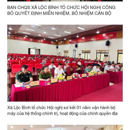
BAN CHQS XÃ LỘC BÌNH TỔ CHỨC HỘI NGHỊ CÔNG
BỐ QUYẾT ĐỊNH MIỄN NHIỆM, BỔ NHIỆM CÁN BỘ
THÔN ĐỘI TRƯỞNG NĂM 2026
Xã Lộc Bình tổ chức Hội nghị sơ kết 01 năm vận hành bộ
máy của hệ thống chính trị, hoạt động của chính quyền địa
phương 02 cấp và công bố các Quyết định về thành lập chi
bộ thôn, kiện toàn tổ chức các thôn sau sáp nhập trên địa