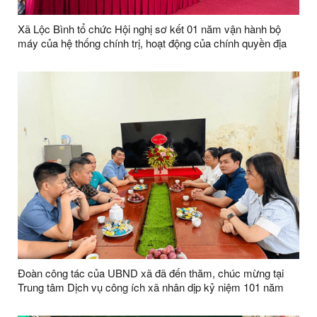
Xã Lộc Bình tổ chức Hội nghị sơ kết 01 năm vận hành bộ
máy của hệ thống chính trị, hoạt động của chính quyền địa
phương 02 cấp và công bố các Quyết định về thành lập chi
bộ thôn, kiện toàn tổ chức các thôn sau sáp nhập trên địa
bàn xã
Đoàn công tác của UBND xã đã đến thăm, chúc mừng tại
Trung tâm Dịch vụ công ích xã nhân dịp kỷ niệm 101 năm
Ngày Báo chí Cách mạng Việt Nam (21/6/1925 - 21/6/2026)