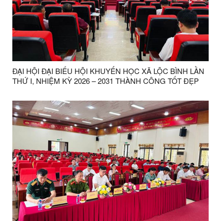
ĐẠI HỘI ĐẠI BIỂU HỘI KHUYẾN HỌC XÃ LỘC BÌNH LẦN
THỨ I, NHIỆM KỲ 2026 – 2031 THÀNH CÔNG TỐT ĐẸP