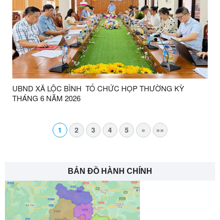
UBND XÃ LỘC BÌNH TỔ CHỨC HỌP THƯỜNG KỲ
THÁNG 6 NĂM 2026
1
2
3
4
5
»
»»
BẢN ĐỒ HÀNH CHÍNH