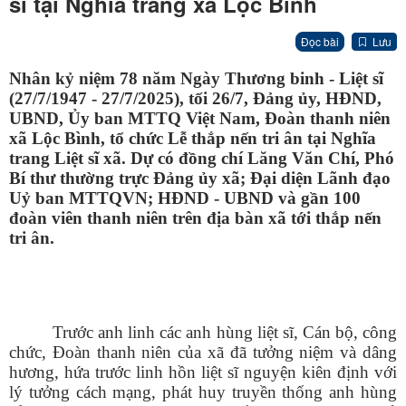
sĩ tại Nghĩa trang xã Lộc Bình
Đọc bài
Lưu
Nhân kỷ niệm 78 năm Ngày Thương binh - Liệt sĩ
(27/7/1947 - 27/7/2025), tối 26/7, Đảng ủy, HĐND,
UBND, Ủy ban MTTQ Việt Nam, Đoàn thanh niên
xã Lộc Bình, tổ chức Lễ thắp nến tri ân tại Nghĩa
trang Liệt sĩ xã. Dự có đồng chí Lăng Văn Chí, Phó
Bí thư thường trực Đảng ủy xã; Đại diện Lãnh đạo
Uỷ ban MTTQVN; HĐND - UBND và gần 100
đoàn viên thanh niên trên địa bàn xã tới thắp nến
tri ân.
Trước anh linh các anh hùng liệt sĩ, Cán bộ, công
chức, Đoàn thanh niên của xã đã tưởng niệm và dâng
hương, hứa trước linh hồn liệt sĩ nguyện kiên định với
lý tưởng cách mạng, phát huy truyền thống anh hùng