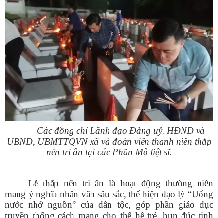
Các đồng chí Lãnh đạo Đảng uỷ, HĐND và
UBND, UBMTTQVN xã và đoàn viên thanh niên thắp
nến tri ân tại các Phần Mộ liệt sĩ.
Lễ thắp nến tri ân là hoạt động thường niên
mang ý nghĩa nhân văn sâu sắc, thể hiện đạo lý “Uống
nước nhớ nguồn” của dân tộc, góp phần giáo dục
truyền thống cách mạng cho thế hệ trẻ, hun đúc tinh