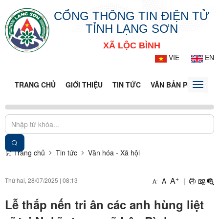
CỔNG THÔNG TIN ĐIỆN TỬ
TỈNH LẠNG SƠN
XÃ LỘC BÌNH
VIE
EN
TRANG CHỦ
GIỚI THIỆU
TIN TỨC
VĂN BẢN PHÁP LUẬ
Toggle
naviga
Trang chủ
Tin tức
Văn hóa - Xã hội
+
A
Thứ hai, 28/07/2025
|
08:13
A
|
-
A
Lễ thắp nến tri ân các anh hùng liệt