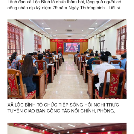
Lãnh đạo xã Lộc Bình tổ chức thăm hỏi, tặng quà người có
công nhân dịp kỷ niệm 79 năm Ngày Thương binh - Liệt sĩ
XÃ LỘC BÌNH TỔ CHỨC TIẾP SÓNG HỘI NGHỊ TRỰC
TUYẾN GIAO BAN CÔNG TÁC NỘI CHÍNH, PHÒNG,
CHỐNG THAM NHŨNG, LÃNG PHÍ, TIÊU CỰC VÀ CẢI
CÁCH TƯ PHÁP 6 THÁNG ĐẦU NĂM 2026