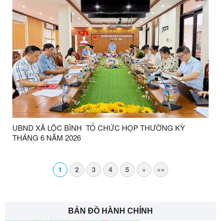
UBND XÃ LỘC BÌNH TỔ CHỨC HỌP THƯỜNG KỲ
THÁNG 6 NĂM 2026
1
2
3
4
5
»
»»
BẢN ĐỒ HÀNH CHÍNH