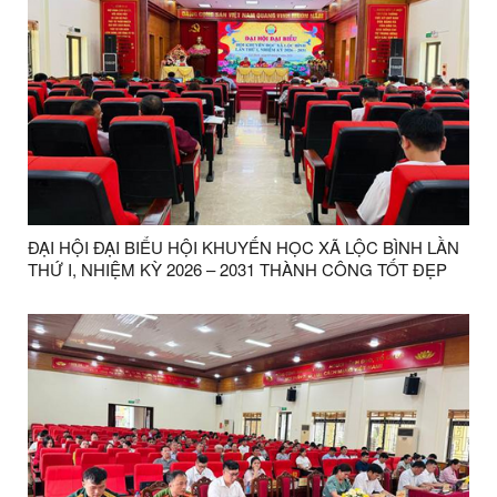
ĐẠI HỘI ĐẠI BIỂU HỘI KHUYẾN HỌC XÃ LỘC BÌNH LẦN
THỨ I, NHIỆM KỲ 2026 – 2031 THÀNH CÔNG TỐT ĐẸP