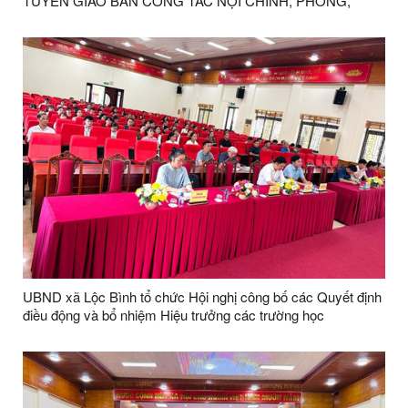
TUYẾN GIAO BAN CÔNG TÁC NỘI CHÍNH, PHÒNG,
CHỐNG THAM NHŨNG, LÃNG PHÍ, TIÊU CỰC VÀ CẢI
CÁCH TƯ PHÁP 6 THÁNG ĐẦU NĂM 2026
UBND xã Lộc Bình tổ chức Hội nghị công bố các Quyết định
điều động và bổ nhiệm Hiệu trưởng các trường học