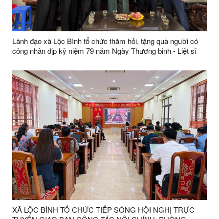
Lãnh đạo xã Lộc Bình tổ chức thăm hỏi, tặng quà người có
công nhân dịp kỷ niệm 79 năm Ngày Thương binh - Liệt sĩ
XÃ LỘC BÌNH TỔ CHỨC TIẾP SÓNG HỘI NGHỊ TRỰC