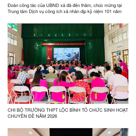
Đoàn công tác của UBND xã đã đến thăm, chúc mừng tại
Trung tâm Dịch vụ công ích xã nhân dịp kỷ niệm 101 năm
Ngày Báo chí Cách mạng Việt Nam (21/6/1925 - 21/6/2026)
CHI BỘ TRƯỜNG THPT LỘC BÌNH TỔ CHỨC SINH HOẠT
CHUYÊN ĐỀ NĂM 2026