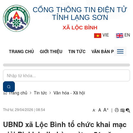
CỔNG THÔNG TIN ĐIỆN TỬ
TỈNH LẠNG SƠN
XÃ LỘC BÌNH
VIE
EN
TRANG CHỦ
GIỚI THIỆU
TIN TỨC
VĂN BẢN PHÁP LUẬ
Toggle
naviga
Trang chủ
Tin tức
Văn hóa - Xã hội
+
A
Thứ tư, 29/04/2026
|
08:54
A
|
-
A
UBND xã Lộc Bình tổ chức khai mạc