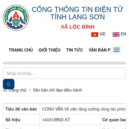
CỔNG THÔNG TIN ĐIỆN TỬ
TỈNH LẠNG SƠN
XÃ LỘC BÌNH
VIE
EN
TRANG CHỦ
GIỚI THIỆU
TIN TỨC
VĂN BẢN PHÁP LUẬ
Toggle
naviga
Trang chủ
Văn bản chỉ đạo điều hành
Tiêu đề văn bản
CÔNG VĂN Về việc tăng cường công tác phòng
Số hiệu
1403/UBND-KT
Cơ quan ban