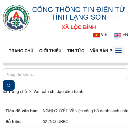
CỔNG THÔNG TIN ĐIỆN TỬ
TỈNH LẠNG SƠN
XÃ LỘC BÌNH
VIE
EN
TRANG CHỦ
GIỚI THIỆU
TIN TỨC
VĂN BẢN PHÁP LUẬ
Toggle
naviga
Trang chủ
Văn bản chỉ đạo điều hành
Tiêu đề văn bản
NGHỊ QUYẾT Về việc công bố danh sách chính t
Số hiệu
02 /NQ-UBBC