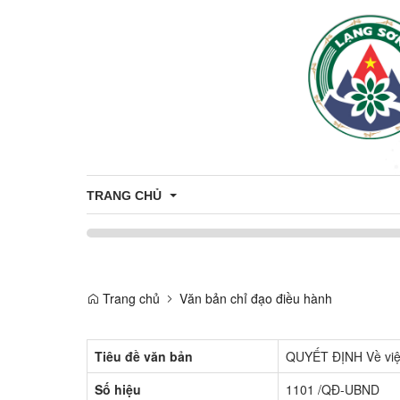
TRANG CHỦ
Thông tin tuyên truyền
Tuyên truyền nông thôn mới
Trang chủ
Văn bản chỉ đạo điều hành
CÔNG DÂN
Tuyên truyền về sản phẩm OCOP
Nhân sự
THÔNG TIN TUYỂN DỤNG
Tiêu đề văn bản
QUYẾT ĐỊNH Về việc
Thông báo
ỨNG DỤNG CÔNG NGHỆ THÔNG T
Số hiệu
1101 /QĐ-UBND