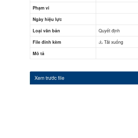
Hỏi đáp
Phạm vi
Ngày hiệu lực
Loại văn bản
Quyết định
File đính kèm
Tải xuống
Mô tả
Xem trước file