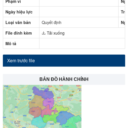
Phạm vi
Ngà
Ngày hiệu lực
Trạ
Loại văn bản
Quyết định
Ngư
File đính kèm
Tải xuống
Mô tả
Xem trước file
BẢN ĐỒ HÀNH CHÍNH