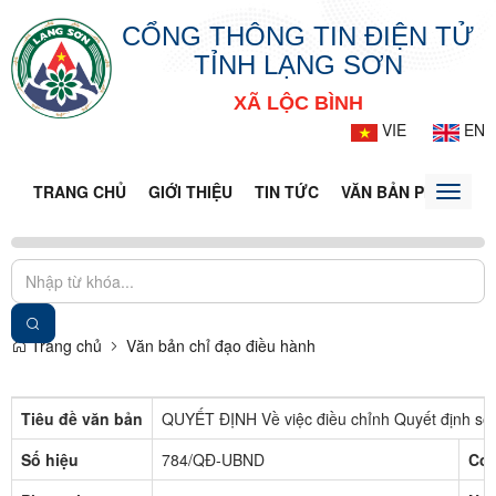
CỔNG THÔNG TIN ĐIỆN TỬ
TỈNH LẠNG SƠN
XÃ LỘC BÌNH
VIE
EN
TRANG CHỦ
GIỚI THIỆU
TIN TỨC
VĂN BẢN PHÁP LUẬ
Toggle
naviga
Trang chủ
Văn bản chỉ đạo điều hành
Tiêu đề văn bản
QUYẾT ĐỊNH Về việc điều chỉnh Quyết định sô
Số hiệu
784/QĐ-UBND
Cơ 