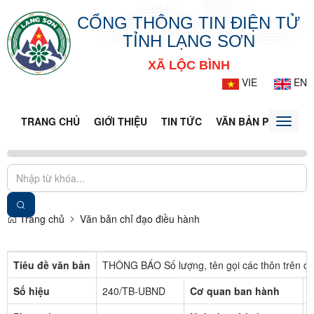
CỔNG THÔNG TIN ĐIỆN TỬ
TỈNH LẠNG SƠN
XÃ LỘC BÌNH
VIE
EN
TRANG CHỦ
GIỚI THIỆU
TIN TỨC
VĂN BẢN PHÁP LUẬ
Toggle
naviga
Trang chủ
Văn bản chỉ đạo điều hành
Tiêu đề văn bản
THÔNG BÁO Số lượng, tên gọi các thôn trên đị
Số hiệu
240/TB-UBND
Cơ quan ban hành