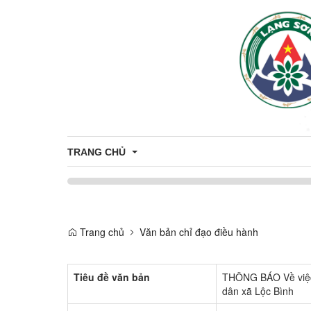
TRANG CHỦ
Thông tin tuyên truyền
Tuyên truyền nông thôn mới
Trang chủ
Văn bản chỉ đạo điều hành
CÔNG DÂN
Tuyên truyền về sản phẩm OCOP
Nhân sự
THÔNG TIN TUYỂN DỤNG
Tiêu đề văn bản
THÔNG BÁO Về việc 
dân xã Lộc Bình
Thông báo
ỨNG DỤNG CÔNG NGHỆ THÔNG T