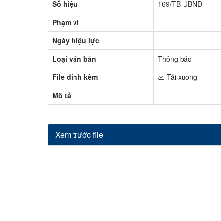
Số hiệu
169/TB-UBND
Hỏi đáp
Phạm vi
Ngày hiệu lực
Loại văn bản
Thông báo
File đính kèm
Tải xuống
Mô tả
Xem trước file