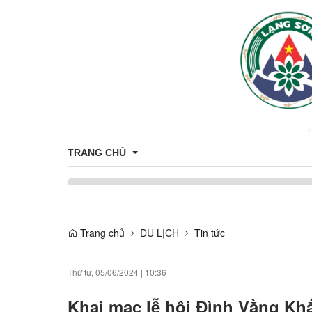
TRANG CHỦ
Thông tin tuyên truyền
Tuyên truyền nông thôn mới
Trang chủ
DU LỊCH
Tin tức
CÔNG DÂN
Tuyên truyền về sản phẩm OCOP
Nhân sự
THÔNG TIN TUYỂN DỤNG
Thứ tư, 05/06/2024
|
10:36
Thông báo
ỨNG DỤNG CÔNG NGHỆ THÔNG T
Khai mạc lễ hội Đình Vằng Khắ