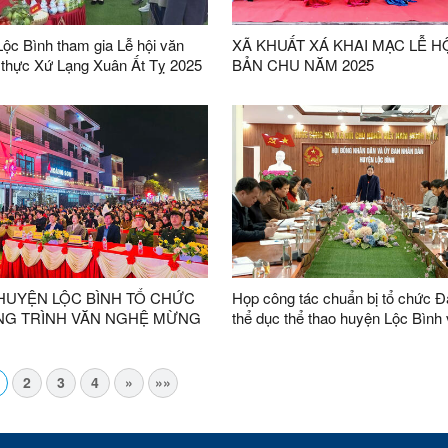
 giọt máu đào – Trao lòng nhân
ộc Bình tham gia Lễ hội văn
XÃ KHUẤT XÁ KHAI MẠC LỄ H
thực Xứ Lạng Xuân Ất Tỵ 2025
BẢN CHU NĂM 2025
HUYỆN LỘC BÌNH TỔ CHỨC
Họp công tác chuẩn bị tổ chức Đạ
G TRÌNH VĂN NGHỆ MỪNG
thể dục thể thao huyện Lộc Bình 
 MỪNG XUÂN 2025
chức Lễ Hội Dinh Chùa, xã Tú Đ
năm 2025
2
3
4
»
»»