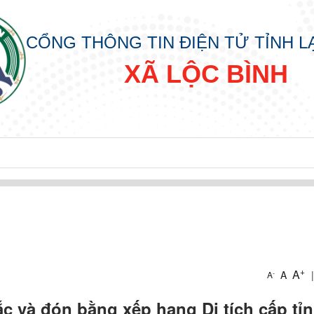
CỔNG THÔNG TIN ĐIỆN TỬ TỈNH 
XÃ LỘC BÌNH
+
A
A
|
-
A
IN
c và đón bằng xếp hạng Di tích cấp tỉ