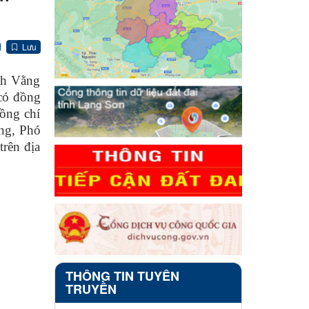
Lưu
nh Vằng
có đồng
ồng chí
ng, Phó
rên địa
THÔNG TIN TUYÊN
TRUYỀN