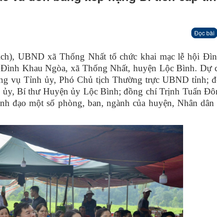
Đọc bài
lịch), UBND xã Thống Nhất tổ chức khai mạc lễ hội Đì
nh Đình Khau Ngòa, xã Thống Nhất, huyện Lộc Bình. Dự 
g vụ Tỉnh ủy, Phó Chủ tịch Thường trực UBND tỉnh; đ
ủy, Bí thư Huyện ủy Lộc Bình; đồng chí Trịnh Tuấn Đô
nh đạo một số phòng, ban, ngành của huyện, Nhân dân t