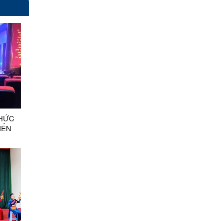
CHỨC
IỂN
 SỐ
IỂU