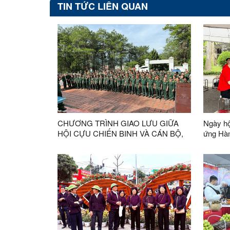
TIN TỨC LIÊN QUAN
CHƯƠNG TRÌNH GIAO LƯU GIỮA
Ngày hộ
HỘI CỰU CHIẾN BINH VÀ CÁN BỘ,
ứng Hành 
CHIẾN SĨ TRUNG ĐOÀN 123 NHÂN
với chủ
KỶ NIỆM 79 NĂM NGÀY THƯƠNG
lòng nhân ái Sáng 7/6/20
BINH - LIỆT SĨ
Bình, H
Viện Hu
ương và
Mẫu Sơn
Bác, Xu
hiến má
trình Đ