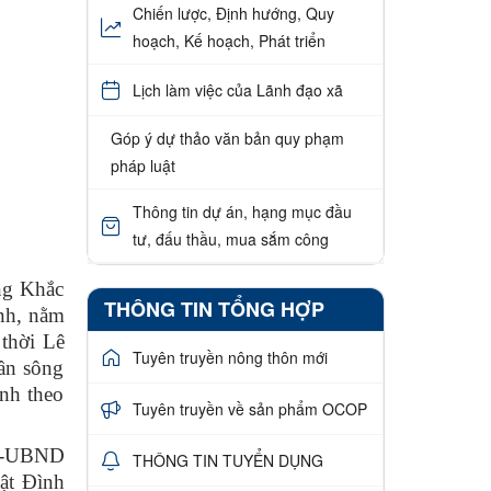
Chiến lược, Định hướng, Quy
hoạch, Kế hoạch, Phát triển
Lịch làm việc của Lãnh đạo xã
Góp ý dự thảo văn bản quy phạm
pháp luật
Thông tin dự án, hạng mục đầu
tư, đấu thầu, mua sắm công
ng Khắc
THÔNG TIN TỔNG HỢP
nh, nằm
 thời Lê
Tuyên truyền nông thôn mới
ần sông
nh theo
Tuyên truyền về sản phẩm OCOP
QĐ-UBND
THÔNG TIN TUYỂN DỤNG
uật Đình