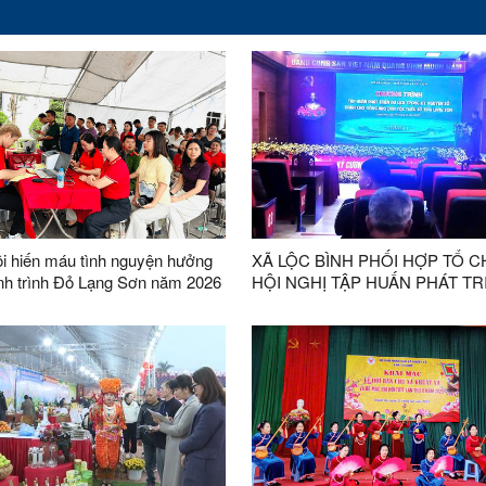
i hiến máu tình nguyện hưởng
XÃ LỘC BÌNH PHỐI HỢP TỔ 
trình Đỏ Lạng Sơn năm 2026
HỘI NGHỊ TẬP HUẤN PHÁT TR
 đề “Mỗi giọt máu đào – Trao
DU LỊCH TRONG KỶ NGUYÊN
26, tại xã Lộc
CHO ĐỒNG BÀO DÂN TỘC TH
ội Chữ thập đỏ tỉnh phối hợp với
SỐ
yết học - Truyền máu Trung
 các xã: Lộc Bình, Na Dương,
, Khuất Xá, Thống Nhất, Lợi
ân Dương tổ chức Ngày hội
u tình nguyện hưởng ứng Hành
ỏ Lạng Sơn năm 2026 với chủ