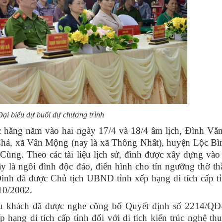
Đại biểu dự buổi dự chương trình
g năm vào hai ngày 17/4 và 18/4 âm lịch, Đình Vằ
Chả, xã Vân Mộng (nay là xã Thống Nhất), huyện Lộc Bì
Cùng. Theo các tài liệu lịch sử, đình được xây dựng vào
là ngôi đình độc đáo, điển hình cho tín ngưỡng thờ th
ình đã được Chủ tịch UBND tỉnh xếp hạng di tích cấp tỉ
10/2002.
 du khách đã được nghe công bố Quyết định số 2214/
hạng di tích cấp tỉnh đối với di tích kiến trúc nghệ th