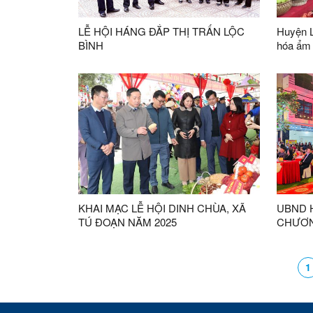
đề “Mỗi
ái”.
LỄ HỘI HÁNG ĐẮP THỊ TRẤN LỘC
Huyện L
BÌNH
hóa ẩm 
KHAI MẠC LỄ HỘI DINH CHÙA, XÃ
UBND 
TÚ ĐOẠN NĂM 2025
CHƯƠN
ĐẢNG,
1