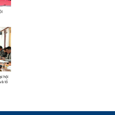
ỘI
i hội
và tổ
oạn