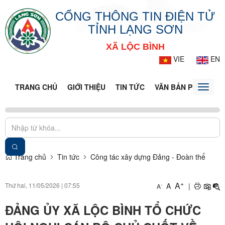
CỔNG THÔNG TIN ĐIỆN TỬ
TỈNH LẠNG SƠN
XÃ LỘC BÌNH
VIE
EN
TRANG CHỦ
GIỚI THIỆU
TIN TỨC
VĂN BẢN PHÁP LUẬ
Toggle
naviga
Trang chủ
Tin tức
Công tác xây dựng Đảng - Đoàn thể
+
A
Thứ hai, 11/05/2026
|
07:55
A
|
-
A
ĐẢNG ỦY XÃ LỘC BÌNH TỔ CHỨC