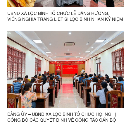
UBND XÃ LỘC BÌNH TỔ CHỨC LỄ DÂNG HƯƠNG,
VIẾNG NGHĨA TRANG LIỆT SĨ LỘC BÌNH NHÂN KỶ NIỆM
79 NĂM NGÀY THƯƠNG BINH - LIỆT SĨ
ĐẢNG ỦY – UBND XÃ LỘC BÌNH TỔ CHỨC HỘI NGHỊ
CÔNG BỐ CÁC QUYẾT ĐỊNH VỀ CÔNG TÁC CÁN BỘ