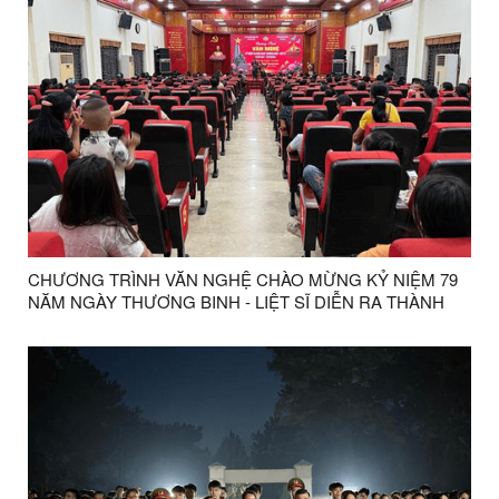
CHƯƠNG TRÌNH VĂN NGHỆ CHÀO MỪNG KỶ NIỆM 79
NĂM NGÀY THƯƠNG BINH - LIỆT SĨ DIỄN RA THÀNH
CÔNG TỐT ĐẸP