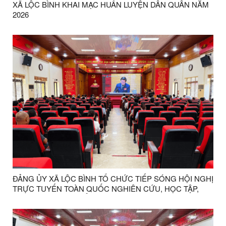
XÃ LỘC BÌNH KHAI MẠC HUẤN LUYỆN DÂN QUÂN NĂM
2026
ĐẢNG ỦY XÃ LỘC BÌNH TỔ CHỨC TIẾP SÓNG HỘI NGHỊ
TRỰC TUYẾN TOÀN QUỐC NGHIÊN CỨU, HỌC TẬP,
QUÁN TRIỆT VÀ TRIỂN KHAI THỰC HIỆN NGHỊ QUYẾT
HỘI NGHỊ LẦN THỨ BA BAN CHẤP HÀNH TRUNG
ƯƠNG ĐẢNG KHÓA XIV