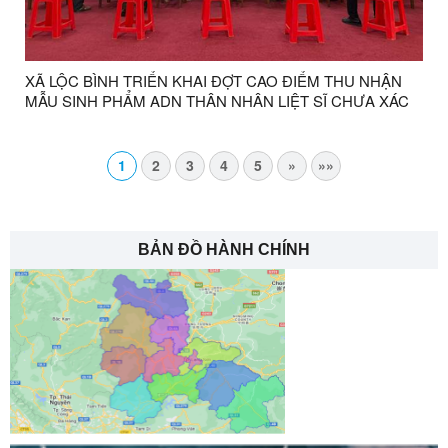
XÃ LỘC BÌNH TRIỂN KHAI ĐỢT CAO ĐIỂM THU NHẬN
MẪU SINH PHẨM ADN THÂN NHÂN LIỆT SĨ CHƯA XÁC
ĐỊNH ĐƯỢC THÔNG TIN
1
2
3
4
5
»
»»
BẢN ĐỒ HÀNH CHÍNH