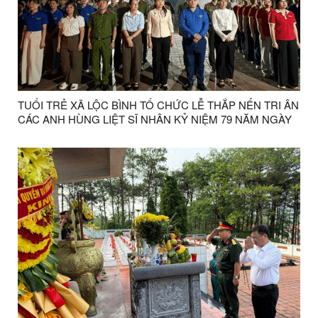
TUỔI TRẺ XÃ LỘC BÌNH TỔ CHỨC LỄ THẮP NẾN TRI ÂN
CÁC ANH HÙNG LIỆT SĨ NHÂN KỶ NIỆM 79 NĂM NGÀY
THƯƠNG BINH - LIỆT SĨ (27/7/1947 - 27/7/2026)