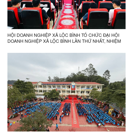
HỘI DOANH NGHIỆP XÃ LỘC BÌNH TỔ CHỨC ĐẠI HỘI
DOANH NGHIỆP XÃ LỘC BÌNH LẦN THỨ NHẤT, NHIỆM
KỲ 2026 - 2031