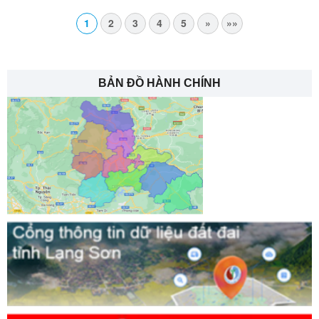
1
2
3
4
5
»
»»
BẢN ĐỒ HÀNH CHÍNH