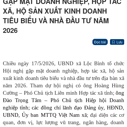
GẶP MẶT DOANH NGHIỆP, HỢP TÁC
XÃ, HỘ SẢN XUẤT KINH DOANH
TIÊU BIỂU VÀ NHÀ ĐẦU TƯ NĂM
2026
Đọc bài
Lưu
Chiều ngày 17/5/2026, UBND xã Lộc Bình tổ chức
Hội nghị gặp mặt doanh nghiệp, hợp tác xã, hộ sản
xuất kinh doanh tiêu biểu và nhà đầu tư trên địa bàn xã
năm 2026. Tham dự hội nghị có ông Hoàng Hùng
Cường – Phó Chủ tịch Liên minh Hợp tác xã tỉnh;
ông
Đào Trọng Tâm – Phó Chủ tịch Hiệp hội Doanh
nghiệp tỉnh
;
các đồng chí lãnh đạo Đảng ủy, HĐND,
UBND, Ủy ban MTTQ Việt Nam xã
; đại diện các cơ
quan, đơn vị, lực lượng vũ trang, ngân hàng, doanh