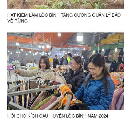
HẠT KIỂM LÂM LỘC BÌNH TĂNG CƯỜNG QUẢN LÝ BẢO
VỆ RỪNG
HỘI CHỢ KÍCH CẦU HUYỆN LỘC BÌNH NĂM 2024