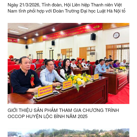
Ngày 21/3/2026, Tỉnh đoàn, Hội Liên hiệp Thanh niên Việt
Nam tỉnh phối hợp với Đoàn Trường Đại học Luật Hà Nội tổ
chức Chương trình “Tháng Ba biên giới” và “Ngày Đoàn viên”
cấp tỉnh năm 2026 tại xã Lộc Bình
GIỚI THIỆU SẢN PHẨM THAM GIA CHƯƠNG TRÌNH
OCCOP HUYỆN LỘC BÌNH NĂM 2025