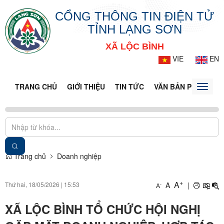
CỔNG THÔNG TIN ĐIỆN TỬ
TỈNH LẠNG SƠN
XÃ LỘC BÌNH
VIE
EN
TRANG CHỦ
GIỚI THIỆU
TIN TỨC
VĂN BẢN PHÁP LUẬ
Toggle
naviga
Trang chủ
Doanh nghiệp
+
A
Thứ hai, 18/05/2026
|
15:53
A
|
-
A
XÃ LỘC BÌNH TỔ CHỨC HỘI NGHỊ