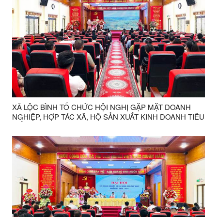
XÃ LỘC BÌNH TỔ CHỨC HỘI NGHỊ GẶP MẶT DOANH
NGHIỆP, HỢP TÁC XÃ, HỘ SẢN XUẤT KINH DOANH TIÊU
BIỂU VÀ NHÀ ĐẦU TƯ NĂM 2026