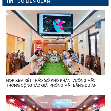
TIN TỨC LIÊN QUAN
HỌP XEM XÉT THÁO GỠ KHÓ KHĂN, VƯỚNG MẮC
TRONG CÔNG TÁC GIẢI PHÓNG MẶT BẰNG DỰ ÁN
QUẦN THỂ KHU DU LỊCH SINH THÁI, CÁP TREO MẪU
SƠN